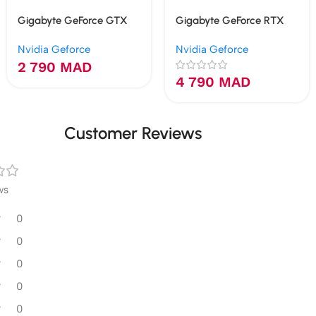
Gigabyte GeForce GTX
Gigabyte GeForce RTX
1650 OC 4G
5060 WINDFORCE MAX
Nvidia Geforce
Nvidia Geforce
OC 8G
2 790
MAD
4 790
MAD
Customer Reviews
ws
0
0
0
0
0