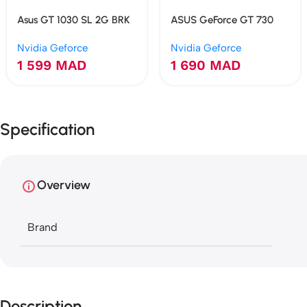
Asus GT 1030 SL 2G BRK
ASUS GeForce GT 730
GDDR5 2GB
2Go GDDR5 4 HDMI
Nvidia Geforce
Nvidia Geforce
Multi-Moniteur
1 599
MAD
1 690
MAD
Specification
Overview
Brand
Description