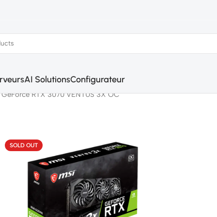
rveurs
AI Solutions
Configurateur
 GeForce RTX 3070 VENTUS 3X OC
SOLD OUT