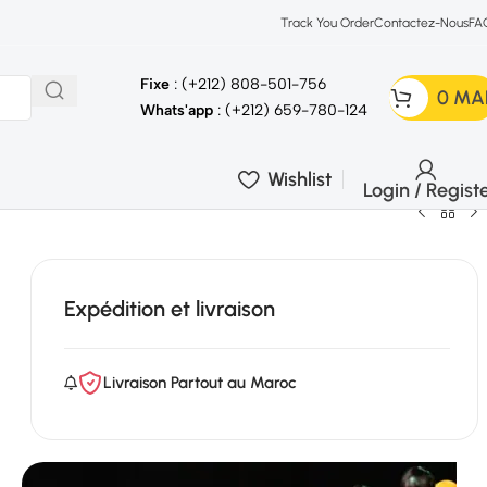
Track You Order
Contactez-Nous
FA
Fixe
: (+212) 808-501-756
0
MA
Whats'app
: (+212) 659-780-124
Wishlist
Login / Regist
Expédition et livraison
Livraison Partout au Maroc