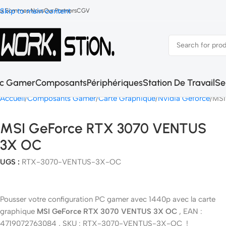
Skip to main content
ui Sommes Nous
Our Partners
CGV
c Gamer
Composants
Périphériques
Station De Travail
Se
Accueil
Composants Gamer
Carte Graphique
Nvidia Geforce
MSI
MSI GeForce RTX 3070 VENTUS
3X OC
UGS :
RTX-3070-VENTUS-3X-OC
Pousser votre configuration PC gamer avec 1440p avec la carte
graphique
MSI GeForce RTX 3070 VENTUS 3X OC
, EAN :
4719072763084 , SKU : RTX-3070-VENTUS-3X-OC !