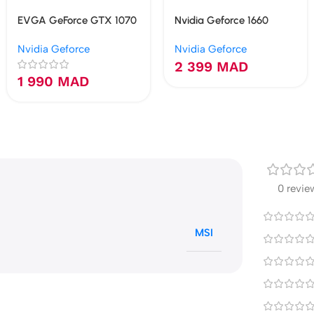
EVGA GeForce GTX 1070
Nvidia Geforce 1660
Black Edition 8 Go
Super 6GB GDDR6
Nvidia Geforce
Nvidia Geforce
GDDR5
2 399
MAD
1 990
MAD
0 revie
MSI