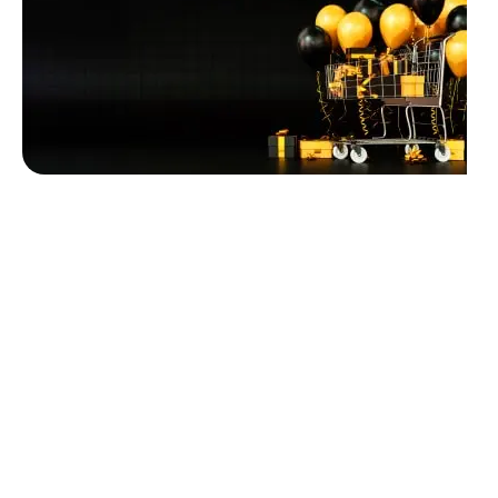
Unbeatable offers
Black Friday
Blowout!