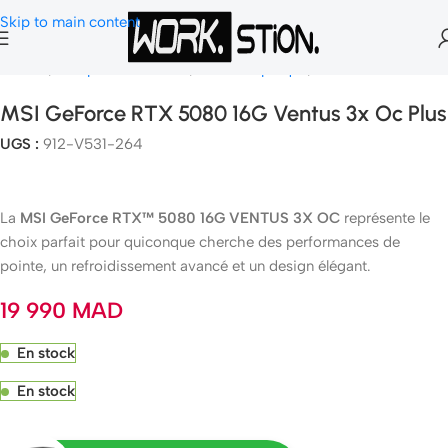
Skip to main content
Accueil
Composants Gamer
Carte Graphique
Nvidia Geforce
MSI GeForce RTX 5080 16G Ventus 3x Oc Plus
UGS :
912-V531-264
La
MSI GeForce RTX™ 5080 16G VENTUS 3X OC
représente le
choix parfait pour quiconque cherche des performances de
pointe, un refroidissement avancé et un design élégant.
19 990
MAD
En stock
En stock