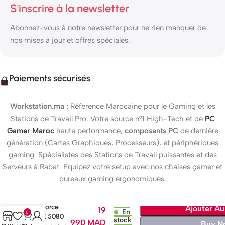
S'inscrire à la newsletter
Abonnez-vous à notre newsletter pour ne rien manquer de
nos mises à jour et offres spéciales.
Paiements sécurisés
Workstation.ma :
Référence Marocaine pour le Gaming et les
Stations de Travail Pro. Votre source n°1 High-Tech et de
PC
Gamer Maroc
haute performance,
composants PC
de dernière
génération (Cartes Graphiques, Processeurs), et périphériques
gaming. Spécialistes des Stations de Travail puissantes et des
Serveurs à Rabat. Équipez votre setup avec nos chaises gamer et
bureaux gaming ergonomiques.
MSI
GeForce
Ajouter Au
19
En
0
RTX 5080
stock
990
MAD
Buy N