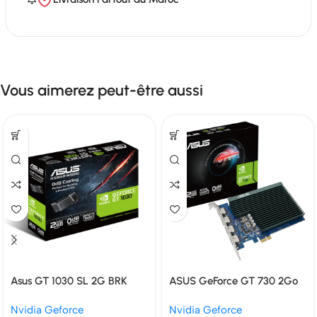
Vous aimerez peut-être aussi
Asus GT 1030 SL 2G BRK
ASUS GeForce GT 730 2Go
GDDR5 2GB
GDDR5 4 HDMI Multi-
Nvidia Geforce
Nvidia Geforce
Moniteur