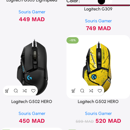
Logitech G305 Lightspeed
Color
Wireless (Blanc)
Logitech G309
Souris Gamer
449
MAD
Souris Gamer
749
MAD
-13%
Logitech G502 HERO
Logitech G502 HERO
(CyberPunk 2077)
Souris Gamer
Souris Gamer
450
MAD
520
MAD
599
MAD