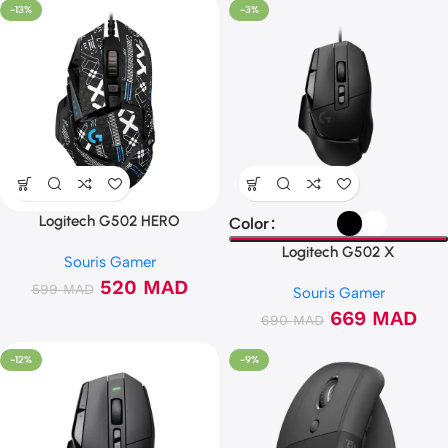
-13%
-3%
Logitech G502 HERO
Color
(Printstream )
Logitech G502 X
Souris Gamer
520
MAD
599
MAD
Souris Gamer
669
MAD
690
MAD
-12%
-9%