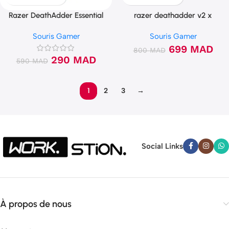
Razer DeathAdder Essential
razer deathadder v2 x
(White)
hyperspeed
Souris Gamer
Souris Gamer
699
MAD
800
MAD
290
MAD
590
MAD
1
2
3
→
Social Links
À propos de nous