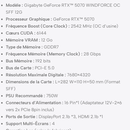
Modèle :
Gigabyte GeForce RTX™ 5070 WINDFORCE OC
SFF 12G
Processeur Graphique :
GeForce RTX™ 5070
Fréquence Boost (Core Clock) :
2542 MHz (OC d’usine)
Cœurs CUDA :
6144
Mémoire VRAM :
12 Go
Type de Mémoire :
GDDR7
Fréquence Mémoire (Memory Clock) :
28 Gbps
Bus Mémoire :
192 bits
Bus de Carte :
PCI-E 5.0
Résolution Maximale Digitale :
7680×4320
Dimensions de la Carte :
L=282 W=110 H=50 mm (Format
SFF)
PSU Recommandé :
750W
Connecteurs d’Alimentation :
16 Pin*1 (Adaptateur 12V-2×6
vers 2x PCIe 8pin inclus)
Ports de Sortie :
DisplayPort 2.1b *3, HDMI 2.1b *1
Support Multi-Écrans :
4