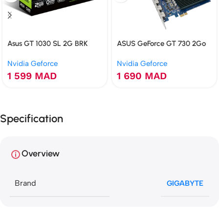
Asus GT 1030 SL 2G BRK
ASUS GeForce GT 730 2Go
GDDR5 2GB
GDDR5 4 HDMI Multi-
Nvidia Geforce
Nvidia Geforce
Moniteur
1 599
MAD
1 690
MAD
Specification
Overview
Brand
GIGABYTE