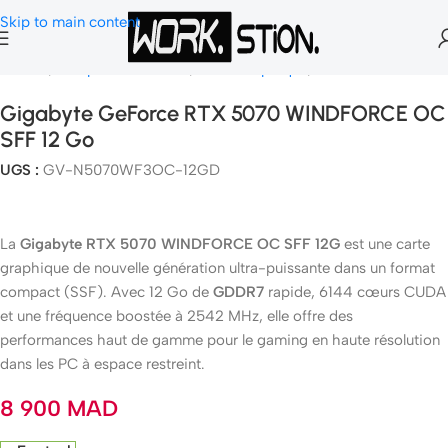
Skip to main content
Accueil
Composants Gamer
Carte Graphique
Nvidia Geforce
Gigabyte GeForce RTX 5070 WINDFORCE OC
SFF 12 Go
UGS :
GV-N5070WF3OC-12GD
La
Gigabyte RTX 5070 WINDFORCE OC SFF 12G
est une carte
graphique de nouvelle génération ultra-puissante dans un format
compact (SSF). Avec 12 Go de
GDDR7
rapide, 6144 cœurs CUDA
et une fréquence boostée à 2542 MHz, elle offre des
performances haut de gamme pour le gaming en haute résolution
dans les PC à espace restreint.
8 900
MAD