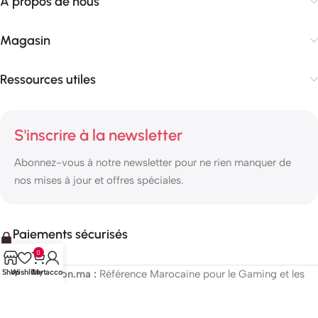
À propos de nous
Magasin
Ressources utiles
S'inscrire à la newsletter
Abonnez-vous à notre newsletter pour ne rien manquer de
nos mises à jour et offres spéciales.
Paiements sécurisés
0
Shop
Wishlist
Cart
My account
Workstation.ma :
Référence Marocaine pour le Gaming et les
Stations de Travail Pro. Votre source n°1 High-Tech et de
PC
Gamer Maroc
haute performance,
composants PC
de dernière