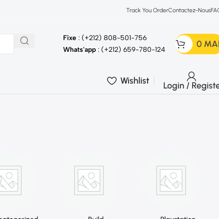
Track You Order
Contactez-Nous
FA
Fixe
: (+212) 808-501-756
0
MA
Whats'app
: (+212) 659-780-124
Wishlist
Login / Regist