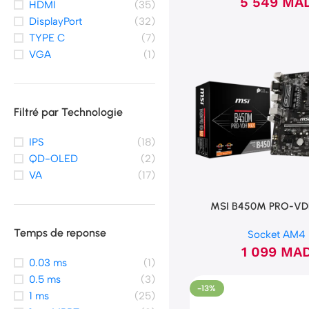
5 549
MA
HDMI
(35)
DisplayPort
(32)
TYPE C
(7)
VGA
(1)
Filtré par Technologie
IPS
(18)
QD-OLED
(2)
VA
(17)
MSI B450M PRO-V
Temps de reponse
Socket AM4
1 099
MA
0.03 ms
(1)
0.5 ms
(3)
-13%
1 ms
(25)