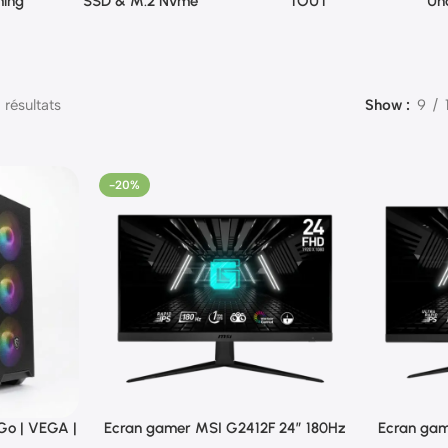
ing
SSD & M.2 Nvme
TOUT
Un
 résultats
Show
9
-20%
Go | VEGA |
Ecran gamer MSI G2412F 24″ 180Hz
Ecran gam