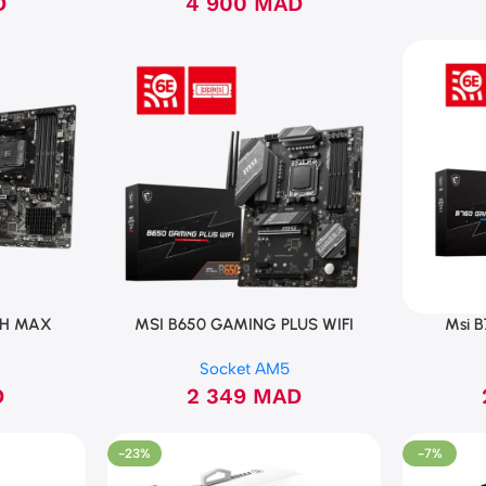
D
4 900
MAD
DH MAX
MSI B650 GAMING PLUS WIFI
Msi B
Socket AM5
D
2 349
MAD
-23%
-7%