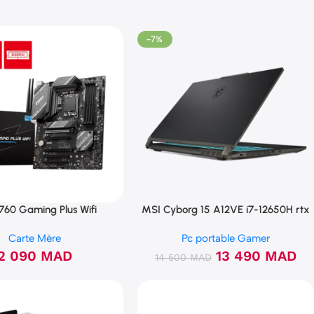
-7%
760 Gaming Plus Wifi
MSI Cyborg 15 A12VE i7-12650H rtx
4050 16GB 512GB
Carte Mère
Pc portable Gamer
2 090
MAD
13 490
MAD
14 500
MAD