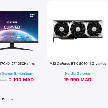
27C4X 27″ 250Hz 1ms
MSI GeForce RTX 5080 16G ventus
Incurvée HDR
3x oc Plus
n Gamer & Moniteur
Nvidia Geforce
2 100
MAD
19 990
MAD
9
MAD
15
→