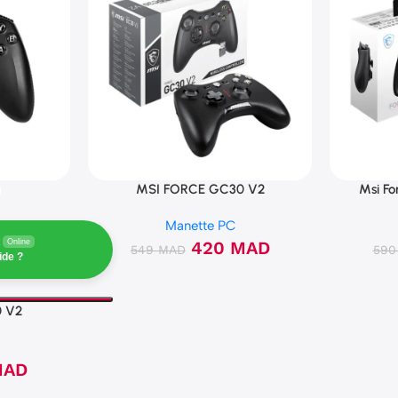
MSI FORCE GC30 V2
Msi F
Manette PC
Online
420
MAD
549
MAD
59
ide ?
 V2
MAD