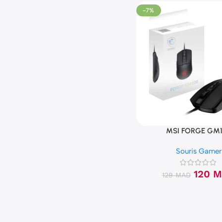
-7%
MSI FORGE GM
Souris Gamer
120
M
129
MAD