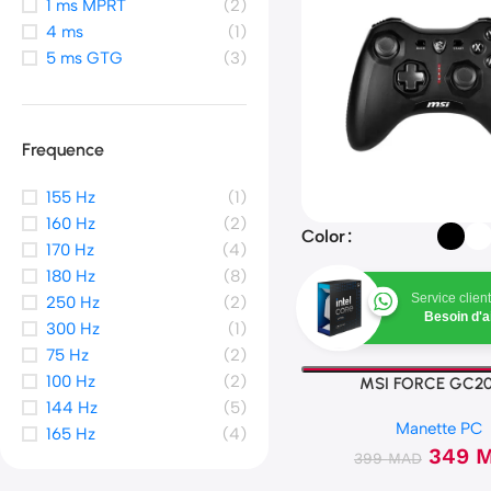
1 ms MPRT
(2)
4 ms
(1)
5 ms GTG
(3)
Frequence
155 Hz
(1)
160 Hz
(2)
Color
170 Hz
(4)
180 Hz
(8)
Service client
250 Hz
(2)
Besoin d'a
300 Hz
(1)
75 Hz
(2)
100 Hz
(2)
MSI FORCE GC20
144 Hz
(5)
Manette PC
165 Hz
(4)
349
399
MAD