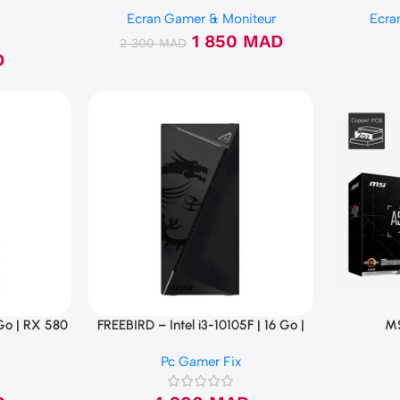
IPS FHD 1ms
Ecran Gamer & Moniteur
Ecra
1 850
MAD
2 300
MAD
D
 Go | RX 580
FREEBIRD – Intel i3-10105F | 16 Go |
M
vme
RX 580 8 Go | 120 Go NVMe
Pc Gamer Fix