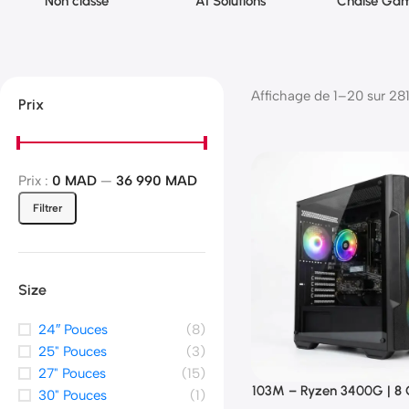
Non classé
AI Solutions
Chaise Gam
Affichage de 1–20 sur 281
Prix
Prix :
0 MAD
—
36 990 MAD
Filtrer
Size
24″ Pouces
(8)
25" Pouces
(3)
27" Pouces
(15)
103M – Ryzen 3400G | 8 
30" Pouces
(1)