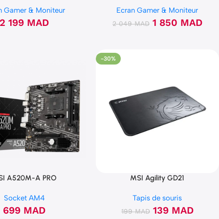
IPS FHD 1ms
24″ 144Hz FHD 1ms incurvée
n Gamer & Moniteur
Ecran Gamer & Moniteur
2 199
MAD
1 850
MAD
2 049
MAD
-30%
SI A520M-A PRO
MSI Agility GD21
Socket AM4
Tapis de souris
699
MAD
139
MAD
199
MAD