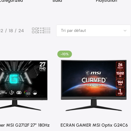
categorized
Build
Playstation
12
18
24
-10%
er MSI G2712F 27″ 180Hz
ECRAN GAMER MSI Optix G24C6