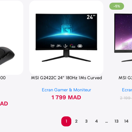
-5%
100
MSI G2422C 24″ 180Hz 1Ms Curved
MSI G
Ecran Gamer & Moniteur
Ecra
1 799
MAD
2 19
AD
1
2
3
4
…
13
14