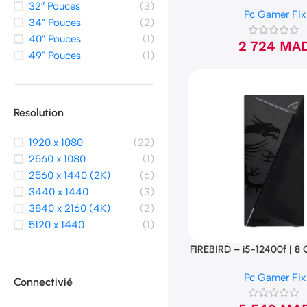
120 Go NVMe
32″ Pouces
(3)
Pc Gamer Fix
34" Pouces
(2)
40" Pouces
(1)
2 724
MA
49" Pouces
(1)
Resolution
1920 x 1080
(22)
2560 x 1080
(1)
2560 x 1440 (2K)
(6)
3440 x 1440
(3)
3840 x 2160 (4K)
(2)
5120 x 1440
(1)
FIREBIRD – i5-12400f | 8
8 Go | 128 Go N
Pc Gamer Fix
Connectivié