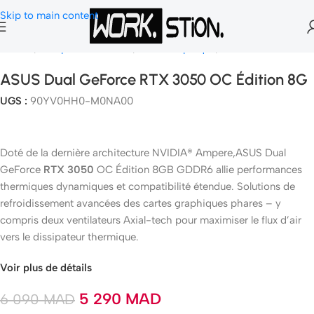
Skip to main content
Accueil
Composants Gamer
Carte Graphique
Nvidia Geforce
ASUS Dual GeForce RTX 3050 OC Édition 8G
UGS :
90YV0HH0-M0NA00
Doté de la dernière architecture NVIDIA® Ampere,ASUS Dual
GeForce
RTX 3050
OC Édition 8GB GDDR6 allie performances
thermiques dynamiques et compatibilité étendue. Solutions de
refroidissement avancées des cartes graphiques phares – y
compris deux ventilateurs Axial-tech pour maximiser le flux d’air
vers le dissipateur thermique.
Voir plus de détails
5 290
MAD
6 090
MAD