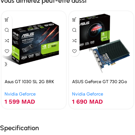
Vous aimerez peut-être aussi
Asus GT 1030 SL 2G BRK
ASUS GeForce GT 730 2Go
GDDR5 2GB
GDDR5 4 HDMI Multi-
Nvidia Geforce
Nvidia Geforce
Moniteur
1 599
MAD
1 690
MAD
Specification