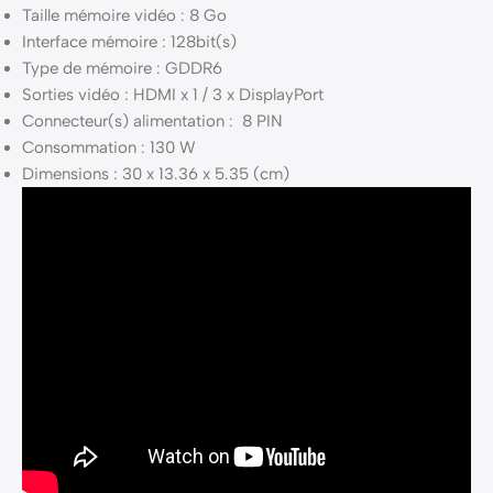
Taille mémoire vidéo : 8 Go
Interface mémoire : 128bit(s)
Type de mémoire : GDDR6
Sorties vidéo : HDMI x 1 / 3 x DisplayPort
Connecteur(s) alimentation : 8 PIN
Consommation : 130 W
Dimensions : 30 x 13.36 x 5.35 (cm)