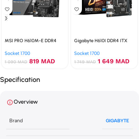
MSI PRO H610M-E DDR4
Gigabyte H610I DDR4 ITX
Socket 1700
Socket 1700
819
MAD
1 649
MAD
1 090
MAD
1 749
MAD
Specification
Overview
Brand
GIGABYTE