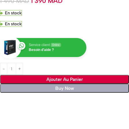
1 390
MAD
1 490
MAD
En stock
En stock
Service client
Online
Besoin d'aide ?
Ajouter Au Panier
Buy Now
Livraison rapide sous 24 heures