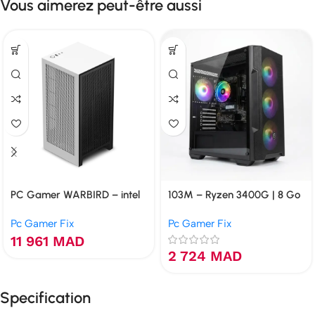
Vous aimerez peut-être aussi
PC Gamer WARBIRD – intel
103M – Ryzen 3400G | 8 Go
i7-10700 | 16 Go | GTX 1660S
| VEGA | 120 Go NVMe
Pc Gamer Fix
Pc Gamer Fix
6 Go | 512 Go NVMe
11 961
MAD
2 724
MAD
Specification