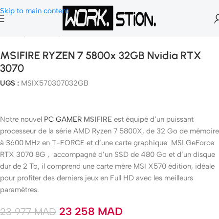
Skip to main content
Accueil
Pc Gamer
Pc Gamer Fix
MSIFIRE RYZEN 7 5800x 32GB Nvidia RTX
3070
UGS :
MSIX570307032GB
Notre nouvel
PC GAMER
MSIFIRE
est équipé d’un puissant
processeur de la série AMD Ryzen 7 5800X, de 32 Go de mémoire
à 3600 MHz en T-FORCE et d’une carte graphique MSI GeForce
RTX 3070 8G , accompagné d’un SSD de 480 Go et d’un disque
dur de 2 To, il comprend une carte mère MSI X570 édition, idéale
pour profiter des derniers jeux en Full HD avec les meilleurs
paramètres.
23 258
MAD
23 977
MAD