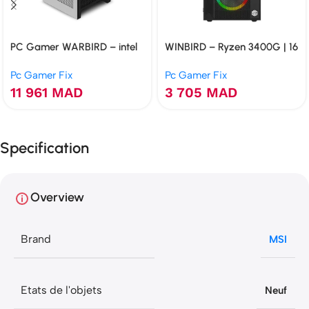
PC Gamer WARBIRD – intel
WINBIRD – Ryzen 3400G | 16
i7-10700 | 16 Go | GTX 1660S
Go | VEGA | 120 Go NVMe
Pc Gamer Fix
Pc Gamer Fix
6 Go | 512 Go NVMe
11 961
MAD
3 705
MAD
Specification
Overview
Brand
MSI
Etats de l'objets
Neuf