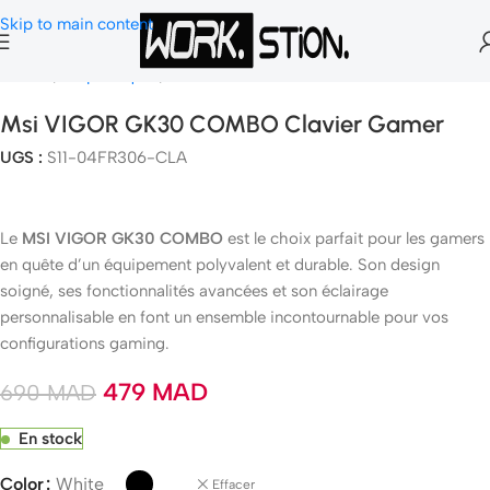
Skip to main content
Accueil
Peripheriques
Clavier Gamer
Msi VIGOR GK30 COMBO Clavier Gamer
UGS :
S11-04FR306-CLA
Le
MSI VIGOR GK30 COMBO
est le choix parfait pour les gamers
en quête d’un équipement polyvalent et durable. Son design
soigné, ses fonctionnalités avancées et son éclairage
personnalisable en font un ensemble incontournable pour vos
configurations gaming.
479
MAD
690
MAD
En stock
Color
White
Effacer