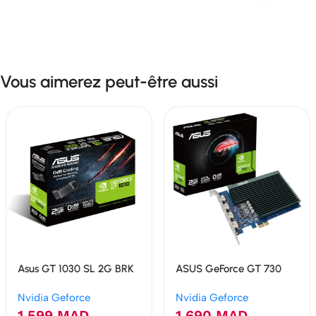
Vous aimerez peut-être aussi
Asus GT 1030 SL 2G BRK
ASUS GeForce GT 730
GDDR5 2GB
2Go GDDR5 4 HDMI
Nvidia Geforce
Nvidia Geforce
Multi-Moniteur
1 599
MAD
1 690
MAD