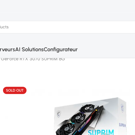
rveurs
AI Solutions
Configurateur
 GeForce RTX 3070 SUPRIM 8G
SOLD OUT