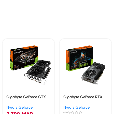
Gigabyte GeForce GTX
Gigabyte GeForce RTX
1650 OC 4G
5060 WINDFORCE MAX
Nvidia Geforce
Nvidia Geforce
OC 8G
2 790
MAD