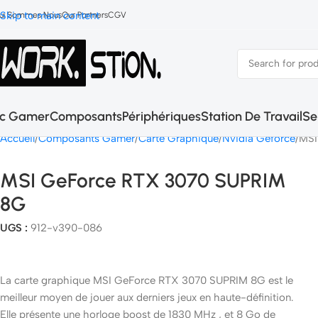
Skip to main content
ui Sommes Nous
Our Partners
CGV
c Gamer
Composants
Périphériques
Station De Travail
Se
Accueil
Composants Gamer
Carte Graphique
Nvidia Geforce
MSI
MSI GeForce RTX 3070 SUPRIM
8G
UGS :
912-v390-086
La carte graphique MSI GeForce RTX 3070 SUPRIM 8G est le
meilleur moyen de jouer aux derniers jeux en haute-définition.
Elle présente une horloge boost de 1830 MHz , et 8 Go de