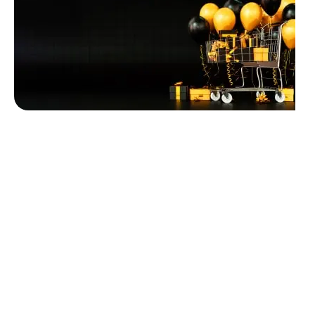
Unbeatable offers
Black Friday
Blowout!