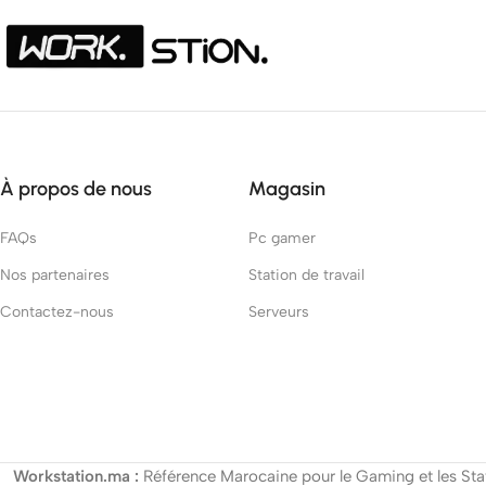
À propos de nous
Magasin
FAQs
Pc gamer
Nos partenaires
Station de travail
Contactez-nous
Serveurs
Workstation.ma :
Référence Marocaine pour le Gaming et les Stat