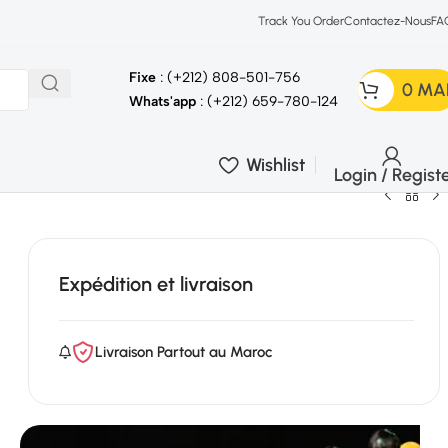
Track You Order
Contactez-Nous
FA
Fixe
: (+212) 808-501-756
0
MA
Whats'app
: (+212) 659-780-124
Wishlist
Login / Regist
Expédition et livraison
Livraison Partout au Maroc