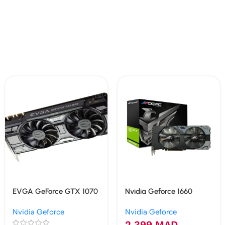
EVGA GeForce GTX 1070
Nvidia Geforce 1660
Black Edition 8 Go
Super 6GB GDDR6
Nvidia Geforce
Nvidia Geforce
GDDR5
2 399
MAD