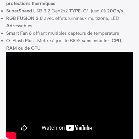
protections thermiques
SuperSpeed
USB 3.2 Gen2x2
TYPE-C
jusqu’à
20Gb/s
®
RGB FUSION 2.0
avec effets lumineux multizone, LED
Adressables
Smart Fan 6
offrant multiples capteurs de température
Q-Flash Plus
: Mettre à jour le BIOS
sans installer CPU,
RAM ou de GPU