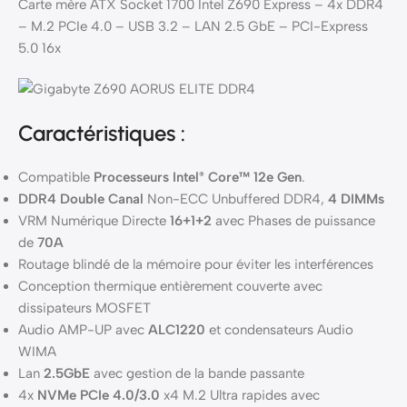
Carte mère ATX Socket 1700 Intel Z690 Express – 4x DDR4
– M.2 PCIe 4.0 – USB 3.2 – LAN 2.5 GbE – PCI-Express
5.0 16x
Caractéristiques :
Compatible
Processeurs Intel
Core™ 12e Gen
.
®
DDR4 Double Canal
Non-ECC Unbuffered DDR4,
4 DIMMs
VRM Numérique Directe
16+1+2
avec Phases de puissance
de
70A
Routage blindé de la mémoire pour éviter les interférences
Conception thermique entièrement couverte avec
dissipateurs MOSFET
Audio AMP-UP avec
ALC1220
et condensateurs Audio
WIMA
Lan
2.5GbE
avec gestion de la bande passante
4x
NVMe PCIe 4.0/3.0
x4 M.2 Ultra rapides avec