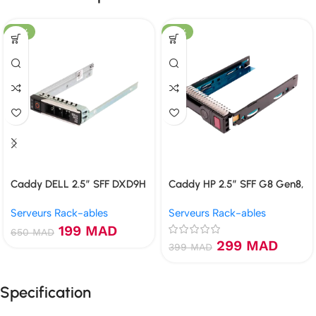
-69%
-25%
Caddy DELL 2.5″ SFF DXD9H
Caddy HP 2.5″ SFF G8 Gen8,
G9 Gen9, G10 Gen10
Serveurs Rack-ables
Serveurs Rack-ables
199
MAD
650
MAD
299
MAD
399
MAD
Specification