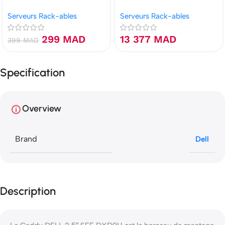
G9 Gen9, G10 Gen10
2x 4114 / 64 Go / 1× To SSD /
Serveurs Rack-ables
Serveurs Rack-ables
E208i-a SR
299
MAD
13 377
MAD
399
MAD
Specification
Overview
Brand
Dell
Description