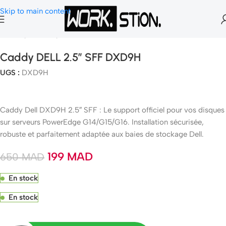
Skip to main content
Accueil
Serveurs
Serveurs Rack-ables
Caddy DELL 2.5″ SFF DXD9H
UGS :
DXD9H
Caddy Dell DXD9H 2.5″ SFF : Le support officiel pour vos disques
sur serveurs PowerEdge G14/G15/G16. Installation sécurisée,
robuste et parfaitement adaptée aux baies de stockage Dell.
199
MAD
650
MAD
En stock
En stock