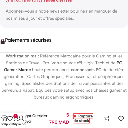
S'inscrire à la newsletter
Abonnez-vous à notre newsletter pour ne rien manquer de
nos mises à jour et offres spéciales.
Paiements sécurisés
Workstation.ma :
Référence Marocaine pour le Gaming et les
Stations de Travail Pro. Votre source n°1 High-Tech et de
PC
Gamer Maroc
haute performance,
composants PC
de dernière
génération (Cartes Graphiques, Processeurs), et périphériques
gaming. Spécialistes des Stations de Travail puissantes et des
Serveurs à Rabat. Équipez votre setup avec nos chaises gamer et
bureaux gaming ergonomiques.
5
Cougar Outrider
Rupture
0
de stock
S Royal
790
MAD
Shop
Wishlist
Cart
My account