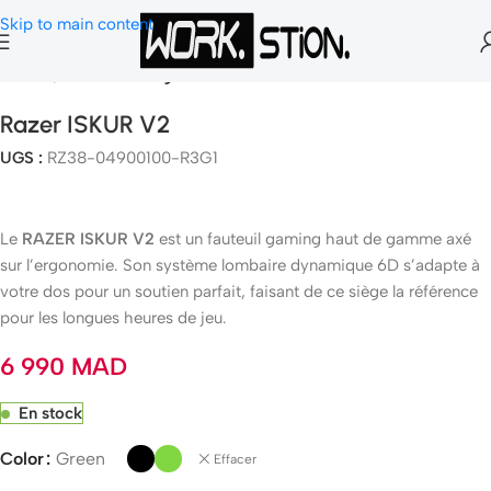
Skip to main content
Accueil
Chaise Gaming
Razer ISKUR V2
UGS :
RZ38-04900100-R3G1
Le
RAZER ISKUR V2
est un fauteuil gaming haut de gamme axé
sur l’ergonomie. Son système lombaire dynamique 6D s’adapte à
votre dos pour un soutien parfait, faisant de ce siège la référence
pour les longues heures de jeu.
6 990
MAD
En stock
Color
Green
Effacer