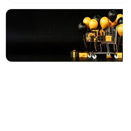
Unbeatable offers
Black Friday
Blowout!