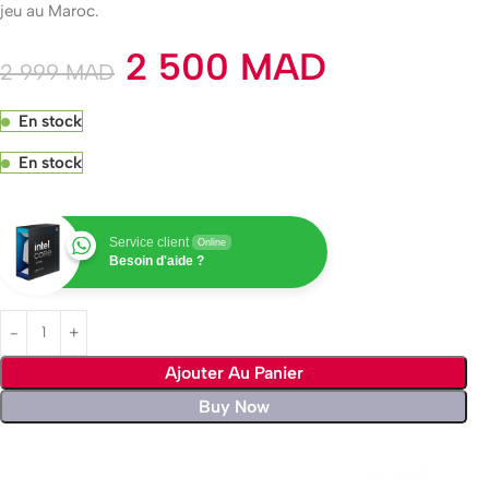
jeu au Maroc.
2 500
MAD
2 999
MAD
En stock
En stock
Service client
Online
Besoin d'aide ?
Ajouter Au Panier
Buy Now
Livraison rapide sous 24 heures