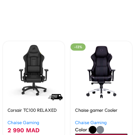
-13%
Corsair TC100 RELAXED
Chaise gamer Cooler
– Cuir synthétique (Black)
Master Caliber X2
Chaise Gaming
Chaise Gaming
2 990
MAD
Color