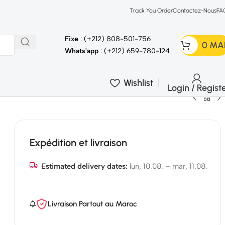
Track You Order
Contactez-Nous
FA
Fixe
: (+212) 808-501-756
0
MA
Whats'app
: (+212) 659-780-124
Wishlist
Login / Regist
Expédition et livraison
Estimated delivery dates:
lun, 10.08. – mar, 11.08.
Livraison Partout au Maroc