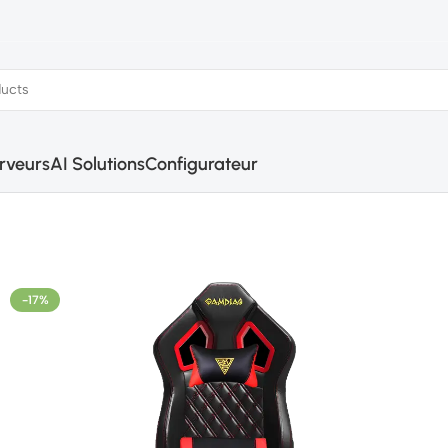
rveurs
AI Solutions
Configurateur
-17%