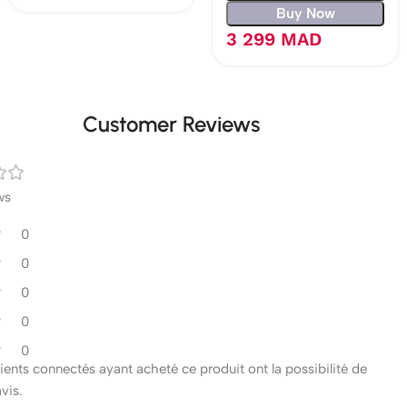
Buy Now
3 299
MAD
Customer Reviews
ws
0
0
0
0
0
clients connectés ayant acheté ce produit ont la possibilité de
avis.