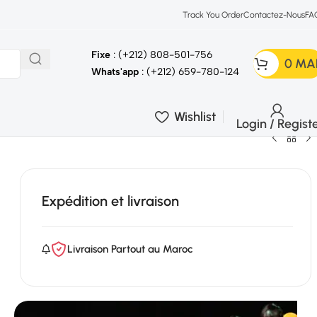
Track You Order
Contactez-Nous
FA
Fixe
: (+212) 808-501-756
0
MA
Whats'app
: (+212) 659-780-124
Wishlist
Login / Regist
Expédition et livraison
Livraison Partout au Maroc