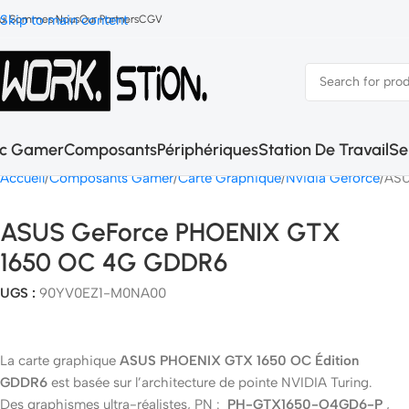
Skip to main content
ui Sommes Nous
Our Partners
CGV
c Gamer
Composants
Périphériques
Station De Travail
Se
Accueil
Composants Gamer
Carte Graphique
Nvidia Geforce
ASU
ASUS GeForce PHOENIX GTX
1650 OC 4G GDDR6
UGS :
90YV0EZ1-M0NA00
La carte graphique
ASUS PHOENIX GTX 1650 OC Édition
GDDR6
est basée sur l’architecture de pointe NVIDIA Turing.
Des graphismes ultra-réalistes, PN :
PH-GTX1650-O4GD6-P
,