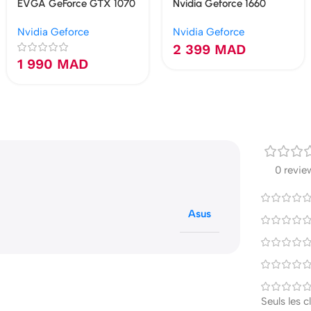
EVGA GeForce GTX 1070
Nvidia Geforce 1660
Black Edition 8 Go
Super 6GB GDDR6
Nvidia Geforce
Nvidia Geforce
GDDR5
2 399
MAD
1 990
MAD
0 revie
Asus
Seuls les 