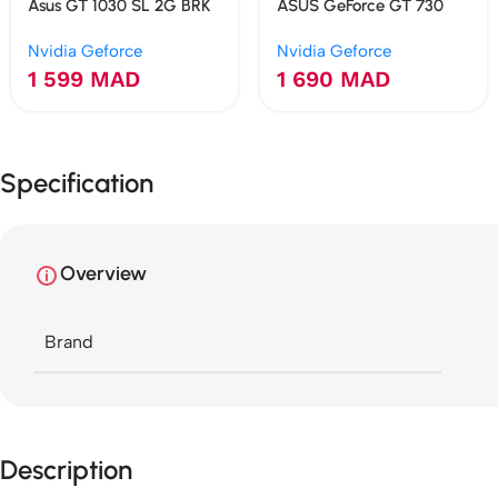
Asus GT 1030 SL 2G BRK
ASUS GeForce GT 730
GDDR5 2GB
2Go GDDR5 4 HDMI
Nvidia Geforce
Nvidia Geforce
Multi-Moniteur
1 599
MAD
1 690
MAD
Specification
Overview
Brand
Description