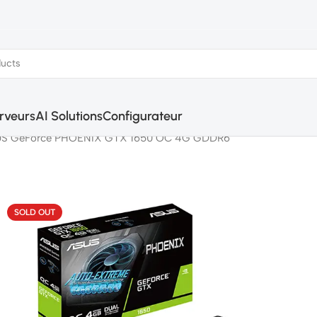
rveurs
AI Solutions
Configurateur
S GeForce PHOENIX GTX 1650 OC 4G GDDR6
SOLD OUT