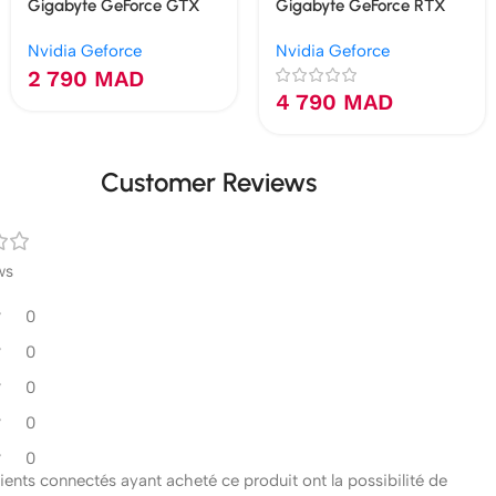
Gigabyte GeForce GTX
Gigabyte GeForce RTX
1650 OC 4G
5060 WINDFORCE MAX
Nvidia Geforce
Nvidia Geforce
OC 8G
2 790
MAD
4 790
MAD
Customer Reviews
ws
0
0
0
0
0
clients connectés ayant acheté ce produit ont la possibilité de