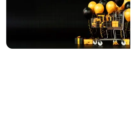
Unbeatable offers
Black Friday
Blowout!