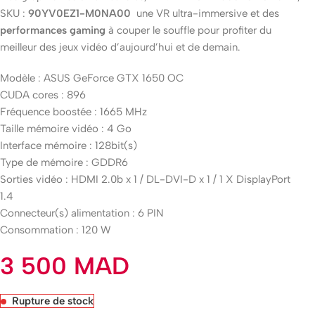
SKU :
90YV0EZ1-M0NA00
une VR ultra-immersive et des
performances gaming
à couper le souffle pour profiter du
meilleur des jeux vidéo d’aujourd’hui et de demain.
Modèle : ASUS GeForce GTX 1650 OC
CUDA cores : 896
Fréquence boostée : 1665 MHz
Taille mémoire vidéo : 4 Go
Interface mémoire : 128bit(s)
Type de mémoire : GDDR6
Sorties vidéo : HDMI 2.0b x 1 / DL-DVI-D x 1 / 1 X DisplayPort
1.4
Connecteur(s) alimentation : 6 PIN
Consommation : 120 W
3 500
MAD
Rupture de stock