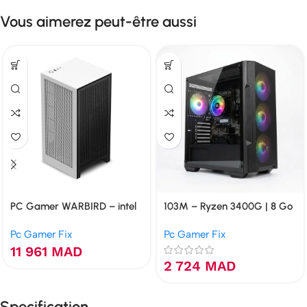
Vous aimerez peut-être aussi
PC Gamer WARBIRD – intel
103M – Ryzen 3400G | 8 Go
i7-10700 | 16 Go | GTX 1660S
| VEGA | 120 Go NVMe
Pc Gamer Fix
Pc Gamer Fix
6 Go | 512 Go NVMe
11 961
MAD
2 724
MAD
Specification