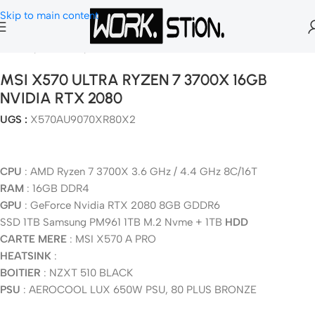
Skip to main content
Accueil
Pc Gamer
Pc Gamer Fix
MSI X570 ULTRA RYZEN 7 3700X 16GB
NVIDIA RTX 2080
UGS :
X570AU9070XR80X2
CPU
: AMD Ryzen 7 3700X 3.6 GHz / 4.4 GHz 8C/16T
RAM
: 16GB DDR4
GPU
: GeForce Nvidia RTX 2080 8GB GDDR6
SSD 1TB Samsung PM961 1TB M.2 Nvme + 1TB
HDD
CARTE MERE
: MSI X570 A PRO
HEATSINK
:
BOITIER
: NZXT 510 BLACK
PSU
: AEROCOOL LUX 650W PSU, 80 PLUS BRONZE