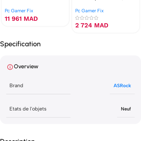
i7-10700 | 16 Go | GTX 1660S
| VEGA | 120 Go NVMe
Pc Gamer Fix
Pc Gamer Fix
6 Go | 512 Go NVMe
11 961
MAD
2 724
MAD
Specification
Overview
Brand
ASRock
Etats de l'objets
Neuf