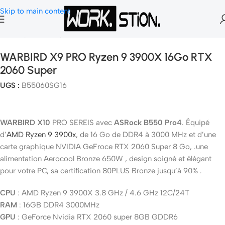
Skip to main content
Accueil
Pc Gamer
Pc Gamer Fix
WARBIRD X9 PRO Ryzen 9 3900X 16Go RTX
2060 Super
UGS :
B55060SG16
WARBIRD X10
PRO SEREIS avec
ASRock B550 Pro4
. Équipé
d’
AMD Ryzen 9 3900x
, de 16 Go de DDR4 à 3000 MHz et d’une
carte graphique NVIDIA GeFroce RTX 2060 Super 8 Go, .une
alimentation Aerocool Bronze 650W , design soigné et élégant
pour votre PC, sa certification 80PLUS Bronze jusqu’à 90% .
CPU
: AMD Ryzen 9 3900X 3.8 GHz / 4.6 GHz 12C/24T
RAM
: 16GB DDR4 3000MHz
GPU
: GeForce Nvidia RTX 2060 super 8GB GDDR6