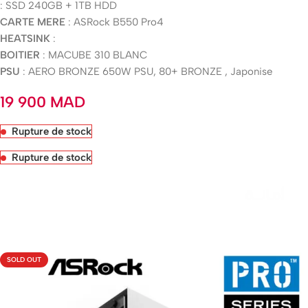
: SSD 240GB + 1TB HDD
CARTE MERE
: ASRock B550 Pro4
HEATSINK
:
BOITIER
: MACUBE 310 BLANC
PSU
: AERO BRONZE 650W PSU, 80+ BRONZE , Japonise
19 900
MAD
Rupture de stock
Rupture de stock
Livraison rapide sous 24 heures
SOLD OUT