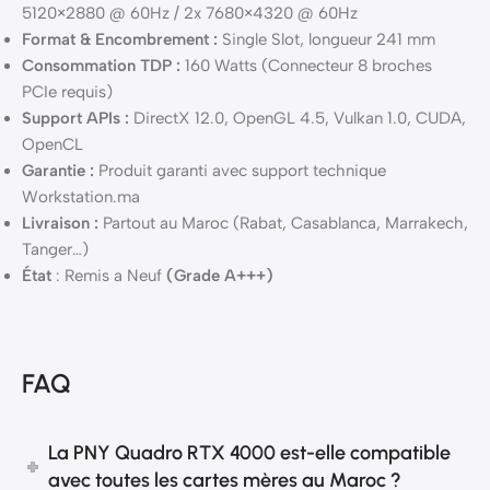
5120×2880 @ 60Hz / 2x 7680×4320 @ 60Hz
Format & Encombrement :
Single Slot, longueur 241 mm
Consommation TDP :
160 Watts (Connecteur 8 broches
PCIe requis)
Support APIs :
DirectX 12.0, OpenGL 4.5, Vulkan 1.0, CUDA,
OpenCL
Garantie :
Produit garanti avec support technique
Workstation.ma
Livraison :
Partout au Maroc (Rabat, Casablanca, Marrakech,
Tanger…)
État
: Remis a Neuf
(Grade A+++)
FAQ
La PNY Quadro RTX 4000 est-elle compatible
avec toutes les cartes mères au Maroc ?