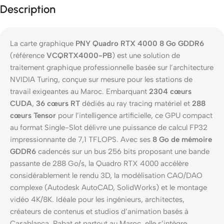
Description
La carte graphique
PNY Quadro RTX 4000 8 Go GDDR6
(référence
VCQRTX4000-PB
) est une solution de
traitement graphique professionnelle basée sur l’architecture
NVIDIA Turing, conçue sur mesure pour les stations de
travail exigeantes au Maroc. Embarquant
2304 cœurs
CUDA
,
36 cœurs RT
dédiés au ray tracing matériel et
288
cœurs Tensor
pour l’intelligence artificielle, ce GPU compact
au format Single-Slot délivre une puissance de calcul FP32
impressionnante de 7,1 TFLOPS. Avec ses
8 Go de mémoire
GDDR6
cadencés sur un bus 256 bits proposant une bande
passante de 288 Go/s, la Quadro RTX 4000 accélère
considérablement le rendu 3D, la modélisation CAO/DAO
complexe (Autodesk AutoCAD, SolidWorks) et le montage
vidéo 4K/8K. Idéale pour les ingénieurs, architectes,
créateurs de contenus et studios d’animation basés à
Casablanca, Rabat et partout au Maroc, elle s’intègre