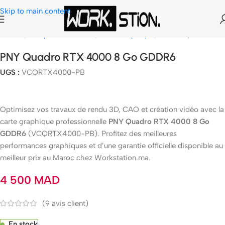
Skip to main content
Accueil
Composants Gamer
Carte Graphique
NVIDIA Quadro
PNY Quadro RTX 4000 8 Go GDDR6
UGS :
VCQRTX4000-PB
Optimisez vos travaux de rendu 3D, CAO et création vidéo avec la
carte graphique professionnelle
PNY Quadro RTX 4000 8 Go
GDDR6
(VCQRTX4000-PB). Profitez des meilleures
performances graphiques et d’une garantie officielle disponible au
meilleur prix au Maroc chez Workstation.ma.
4 500
MAD
(
9
avis client)
En stock