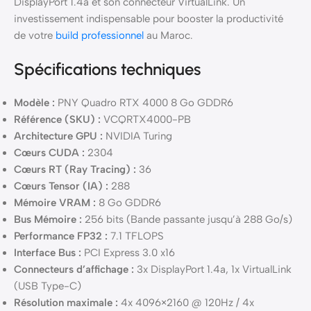
DisplayPort 1.4a et son connecteur VirtualLink. Un
investissement indispensable pour booster la productivité
de votre
build professionnel
au Maroc.
Spécifications techniques
Modèle :
PNY Quadro RTX 4000 8 Go GDDR6
Référence (SKU) :
VCQRTX4000-PB
Architecture GPU :
NVIDIA Turing
Cœurs CUDA :
2304
Cœurs RT (Ray Tracing) :
36
Cœurs Tensor (IA) :
288
Mémoire VRAM :
8 Go GDDR6
Bus Mémoire :
256 bits (Bande passante jusqu’à 288 Go/s)
Performance FP32 :
7.1 TFLOPS
Interface Bus :
PCI Express 3.0 x16
Connecteurs d’affichage :
3x DisplayPort 1.4a, 1x VirtualLink
(USB Type-C)
Résolution maximale :
4x 4096×2160 @ 120Hz / 4x