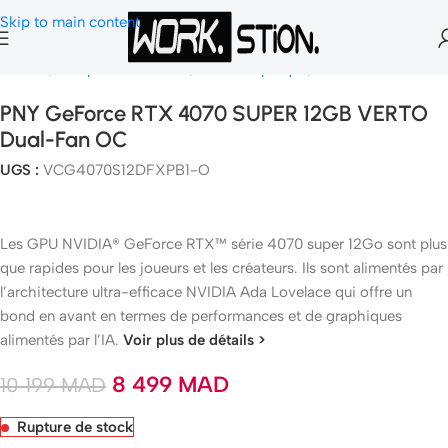
Skip to main content
Accueil
Composants Gamer
Carte Graphique
Nvidia Geforce
PNY GeForce RTX 4070 SUPER 12GB VERTO
Dual-Fan OC
UGS :
VCG4070S12DFXPB1-O
Les GPU NVIDIA® GeForce RTX™ série 4070 super 12Go sont plus
que rapides pour les joueurs et les créateurs. Ils sont alimentés par
l’architecture ultra-efficace NVIDIA Ada Lovelace qui offre un
bond en avant en termes de performances et de graphiques
alimentés par l’IA.
Voir plus de détails >
8 499
MAD
10 199
MAD
Rupture de stock