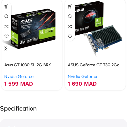
Asus GT 1030 SL 2G BRK
ASUS GeForce GT 730 2Go
GDDR5 2GB
GDDR5 4 HDMI Multi-
Nvidia Geforce
Nvidia Geforce
Moniteur
1 599
MAD
1 690
MAD
Specification