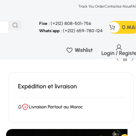
Track You Order
Contactez-Nous
FA
Fixe
: (+212) 808-501-756
0
MA
Whats'app
: (+212) 659-780-124
Wishlist
Login / Regist
Expédition et livraison
Livraison Partout au Maroc