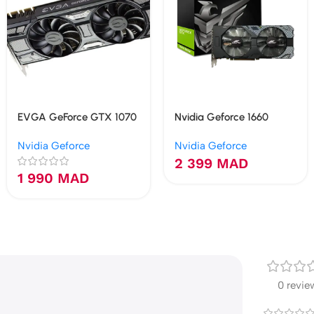
EVGA GeForce GTX 1070
Nvidia Geforce 1660
Black Edition 8 Go
Super 6GB GDDR6
Nvidia Geforce
Nvidia Geforce
GDDR5
2 399
MAD
1 990
MAD
0 revie