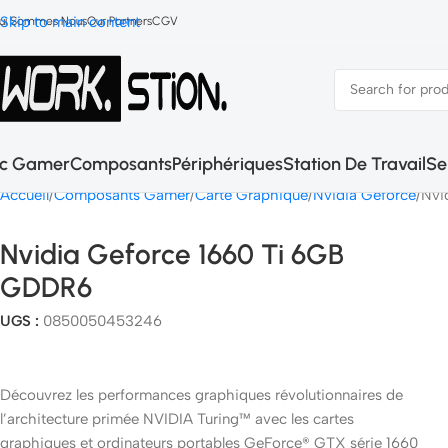
Skip to main content
ui Sommes Nous
Our Partners
CGV
c Gamer
Composants
Périphériques
Station De Travail
Se
Accueil
Composants Gamer
Carte Graphique
Nvidia Geforce
Nvi
Nvidia Geforce 1660 Ti 6GB
GDDR6
UGS :
0850050453246
Découvrez les performances graphiques révolutionnaires de
l’architecture primée NVIDIA Turing™ avec les cartes
graphiques et ordinateurs portables GeForce® GTX série 1660