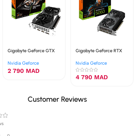
Gigabyte GeForce GTX
Gigabyte GeForce RTX
1650 OC 4G
5060 WINDFORCE MAX
Nvidia Geforce
Nvidia Geforce
OC 8G
2 790
MAD
4 790
MAD
Customer Reviews
ws
0