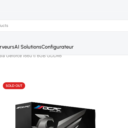
rveurs
AI Solutions
Configurateur
dia Geforce 1660 ti 6GB GDDR6
SOLD OUT