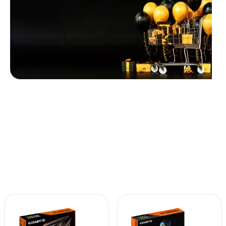
Unbeatable offers
Black Friday
Blowout!