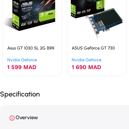
Asus GT 1030 SL 2G BRK
ASUS GeForce GT 730
GDDR5 2GB
2Go GDDR5 4 HDMI
Nvidia Geforce
Nvidia Geforce
Multi-Moniteur
1 599
MAD
1 690
MAD
Specification
Overview