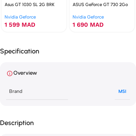
Asus GT 1030 SL 2G BRK
ASUS GeForce GT 730 2Go
GDDR5 2GB
GDDR5 4 HDMI Multi-
Nvidia Geforce
Nvidia Geforce
Moniteur
1 599
MAD
1 690
MAD
Specification
Overview
Brand
MSI
Description