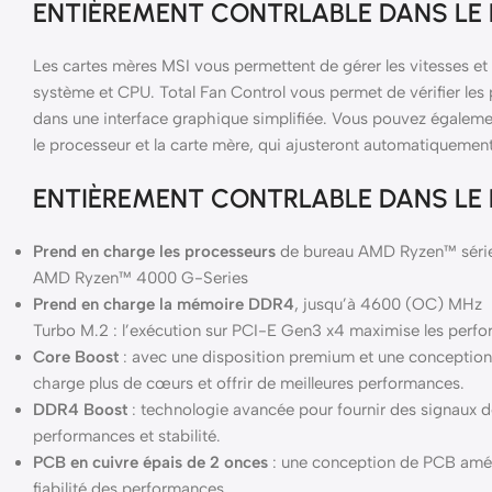
ENTIÈREMENT CONTRLABLE DANS LE B
Les cartes mères MSI vous permettent de gérer les vitesses et 
système et CPU. Total Fan Control vous permet de vérifier les 
dans une interface graphique simplifiée. Vous pouvez égalemen
le processeur et la carte mère, qui ajusteront automatiquement 
ENTIÈREMENT CONTRLABLE DANS LE B
Prend en charge les processeurs
de bureau AMD Ryzen™ séries
AMD Ryzen™ 4000 G-Series
Prend en charge la mémoire DDR4
, jusqu’à 4600 (OC) MHz
Turbo M.2 : l’exécution sur PCI-E Gen3 x4 maximise les per
Core Boost
: avec une disposition premium et une conceptio
charge plus de cœurs et offrir de meilleures performances.
DDR4 Boost
: technologie avancée pour fournir des signaux d
performances et stabilité.
PCB en cuivre épais de 2 onces
: une conception de PCB amélio
fiabilité des performances.