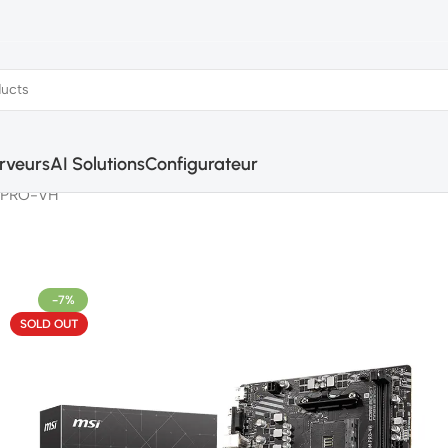
rveurs
AI Solutions
Configurateur
 PRO-VH
-7%
SOLD OUT