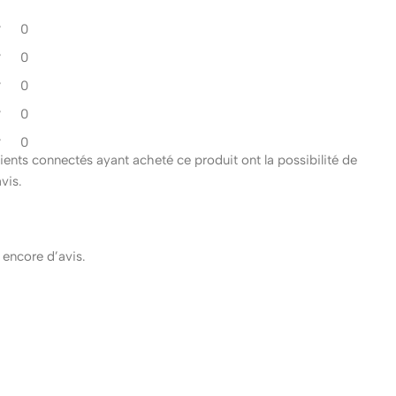
0
0
0
0
0
clients connectés ayant acheté ce produit ont la possibilité de
avis.
s encore d’avis.