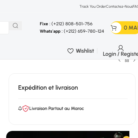
Track You Order
Contactez-Nous
FA
Fixe
: (+212) 808-501-756
0
MA
Whats'app
: (+212) 659-780-124
Wishlist
Login / Regist
Expédition et livraison
Livraison Partout au Maroc