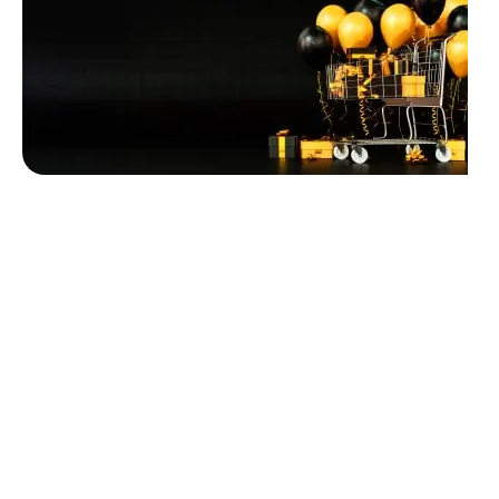
Unbeatable offers
Black Friday
Blowout!