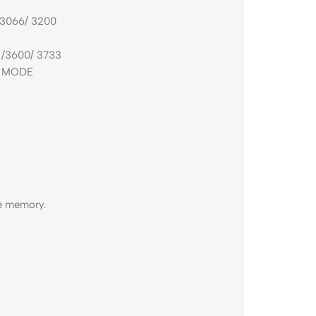
 3066/ 3200
 /3600/ 3733
C MODE
le memory.