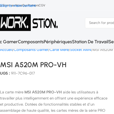
Skip to main content
ui Sommes Nous
Our Partners
CGV
c Gamer
Composants
Périphériques
Station De Travail
Se
Accueil
Composants Gamer
Carte Mère
Socket AM4
MSI A520M
MSI A520M PRO-VH
UGS :
911-7C96-017
La carte mère
MSI A520M PRO-VH
aide les utilisateurs à
travailler plus intelligemment en offrant une expérience efficace
et productive. Dotées de fonctionnalités stables et d’un
assemblage de haute qualité, les cartes mères de la série PRO