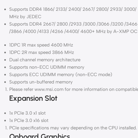
Supports DDR4 1866/ 2133/ 2400/ 2667/ 2800/ 2933/ 3000/
MHz by JEDEC
Supports DDR4 2667/ 2800 /2933 /3000 /3066 /3200 /3466
/3866 /4000 /4133 /4266 /4400/ 4600+ MHz by A-XMP O
1DPC 1R max speed 4600 MHz
1DPC 2R max speed 3866 MHz
Dual channel memory architecture
Supports non-ECC UDIMM memory
Supports ECC UDIMM memory (non-ECC mode)
Supports un-buffered memory
Please refer www.msi.com for more information on compatib
Expansion Slot
1x PCIe 3.0 x1 slot
1x PCIe 3.0 x16 slot
PCIe specifications may vary depending on the CPU installed.
Onboard Graphics