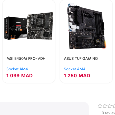
MSI B450M PRO-VDH
ASUS TUF GAMING
MAX
A520M-PLUS
Socket AM4
Socket AM4
1 099
MAD
1 250
MAD
0 revie