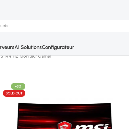
rveurs
AI Solutions
Configurateur
S 144 HZ Moniteur Gamer
-3%
SOLD OUT