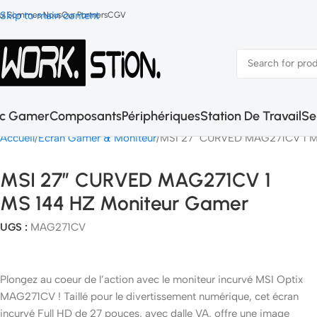
Skip to main content
ui Sommes Nous
Our Partners
CGV
c Gamer
Composants
Périphériques
Station De Travail
Se
Accueil
Ecran Gamer & Moniteur
MSI 27″ CURVED MAG271CV 1 M
MSI 27″ CURVED MAG271CV 1
MS 144 HZ Moniteur Gamer
UGS :
MAG271CV
Plongez au coeur de l’action avec le moniteur incurvé MSI Optix
MAG271CV ! Taillé pour le divertissement numérique, cet écran
incurvé Full HD de 27 pouces, avec dalle VA, offre une image