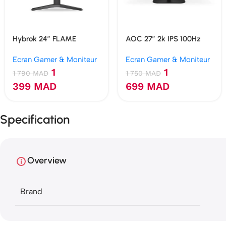
Hybrok 24″ FLAME
AOC 27″ 2k IPS 100Hz
HG24IFL IPS 180Hz 1ms
Ecran gamer
Ecran Gamer & Moniteur
Ecran Gamer & Moniteur
1
1
1 790
MAD
1 750
MAD
399
MAD
699
MAD
Specification
Overview
Brand