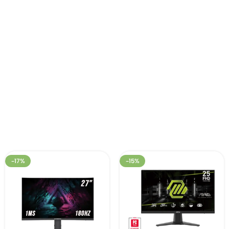
-17%
-15%