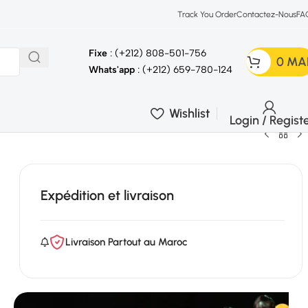
Track You Order
Contactez-Nous
FA
Fixe
: (+212) 808-501-756
0
MA
Whats'app
: (+212) 659-780-124
Wishlist
Login / Regist
Expédition et livraison
Livraison Partout au Maroc