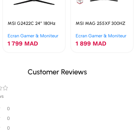
MSI G2422C 24″ 180Hz
MSI MAG 255XF 300HZ
1Ms Curved
0.5MS RAPIDE IPS
Ecran Gamer & Moniteur
Ecran Gamer & Moniteur
1 799
MAD
1 899
MAD
Customer Reviews
ws
0
0
0