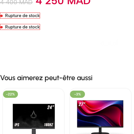
4 250
MAD
4 400
MAD
Rupture de stock
Rupture de stock
Livraison rapide sous 24 heures
Vous aimerez peut-être aussi
-22%
-3%