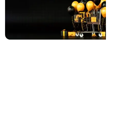
Unbeatable offers
Black Friday
Blowout!