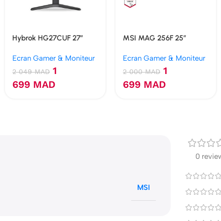
Hybrok HG27CUF 27″
MSI MAG 256F 25″
FHD 180Hz 1MS Curved
Rapide IPS 180Hz 1ms
Ecran Gamer & Moniteur
Ecran Gamer & Moniteur
Ecran gamer
1
1
2 049
MAD
2 000
MAD
699
MAD
699
MAD
0 revie
MSI