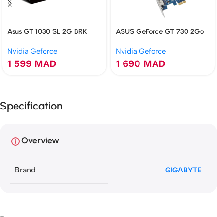
Asus GT 1030 SL 2G BRK
ASUS GeForce GT 730 2Go
GDDR5 2GB
GDDR5 4 HDMI Multi-
Nvidia Geforce
Nvidia Geforce
Moniteur
1 599
MAD
1 690
MAD
Specification
Overview
Brand
GIGABYTE