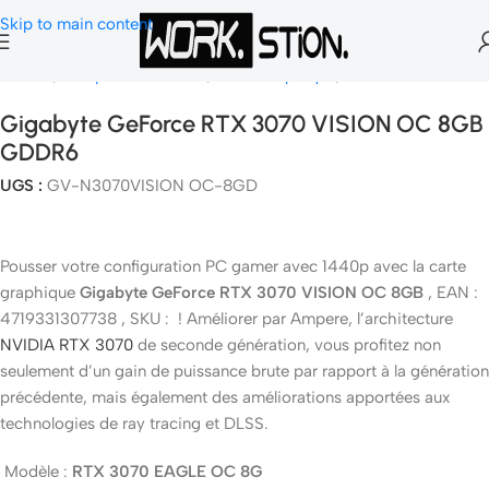
Skip to main content
Accueil
Composants Gamer
Carte Graphique
Nvidia Geforce
Gigabyte GeForce RTX 3070 VISION OC 8GB
GDDR6
UGS :
GV-N3070VISION OC-8GD
Pousser votre configuration PC gamer avec 1440p avec la carte
graphique
Gigabyte GeForce RTX 3070 VISION OC 8GB
, EAN :
4719331307738 , SKU : ! Améliorer par Ampere, l’architecture
NVIDIA RTX 3070
de seconde génération, vous profitez non
seulement d’un gain de puissance brute par rapport à la génération
précédente, mais également des améliorations apportées aux
technologies de ray tracing et DLSS.
Modèle :
RTX 3070 EAGLE OC 8G