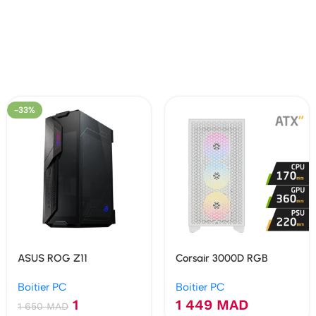
-33%
ASUS ROG Z11
Corsair 3000D RGB
AIRFLOW (White)
Boitier PC
Boitier PC
1
1 449
MAD
1 650
MAD