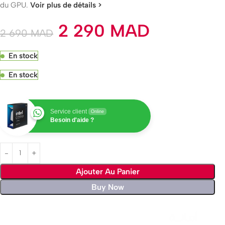
du GPU.
Voir plus de détails >
2 290
MAD
2 690
MAD
En stock
En stock
Service client
Online
Besoin d'aide ?
Ajouter Au Panier
Buy Now
Livraison rapide sous 24 heures