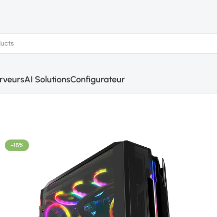
rveurs
AI Solutions
Configurateur
-15%