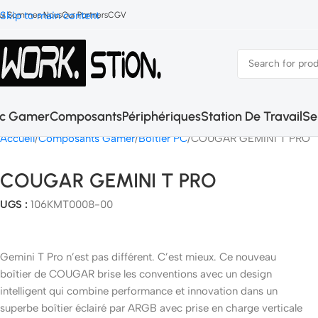
Skip to main content
ui Sommes Nous
Our Partners
CGV
c Gamer
Composants
Périphériques
Station De Travail
Se
Accueil
Composants Gamer
Boitier PC
COUGAR GEMINI T PRO
COUGAR GEMINI T PRO
UGS :
106KMT0008-00
Gemini T Pro n’est pas différent. C’est mieux. Ce nouveau
boîtier de COUGAR brise les conventions avec un design
intelligent qui combine performance et innovation dans un
superbe boîtier éclairé par ARGB avec prise en charge verticale