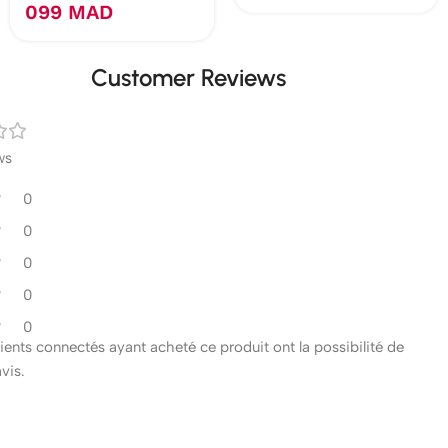
099
MAD
Customer Reviews
ws
0
0
0
0
0
clients connectés ayant acheté ce produit ont la possibilité de
avis.