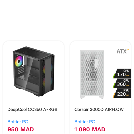
DeepCool CC360 A-RGB
Corsair 3000D AIRFLOW
(Noir)
(White)
Boitier PC
Boitier PC
950
MAD
1 090
MAD