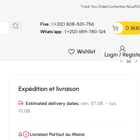
Track You Order
Contactez-Nous
FA
Fixe
: (+212) 808-501-756
0
MA
Whats'app
: (+212) 659-780-124
Wishlist
Login / Regist
Expédition et livraison
Estimated delivery dates:
ven, 07.08. – lun,
10.08.
Livraison Partout au Maroc