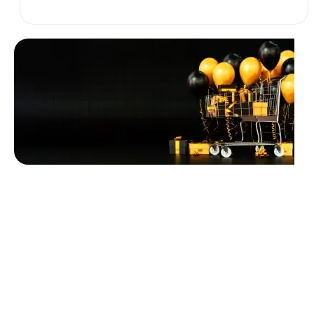
Unbeatable offers
Black Friday
Blowout!