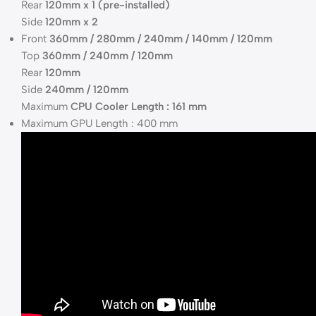
Rear
120mm x 1 (pre-installed)
Side
120mm x 2
Front
360mm / 280mm / 240mm / 140mm / 120mm
Top
360mm / 240mm / 120mm
Rear
120mm
Side
240mm / 120mm
Maximum
CPU Cooler Length : 161 mm
Maximum GPU Length : 400 mm