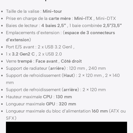
Taille de la valise :
Mini-tour
Prise en charge de la
carte mère
:
Mini-ITX
, Mini-DTX
Baies de lecteur :
4 baies 2,5″
, 1 baie combinée
2,5″/3,5″
Emplacements d’extension : (
espace de 3 connecteurs
d’extension
)
Port E/S avant : 2 x USB 3.2 Gen1 ,
1 x
3.2 Gen2 C
, 2 x USB 2.0
Verre
trempé
:
Face avant
,
Côté droit
Support de radiateur (
arrière
) : 120 mm , 240 mm
Support de refroidissement (
Haut
) : 2 × 120 mm , 2 × 140
mm
Support de refroidissement (
arrière
) : 2 × 120 mm
Hauteur maximale
CPU
:
130 mm
Longueur maximale
GPU
:
320 mm
Longueur maximale du bloc d’alimentation
160 mm
(ATX ou
SFX)