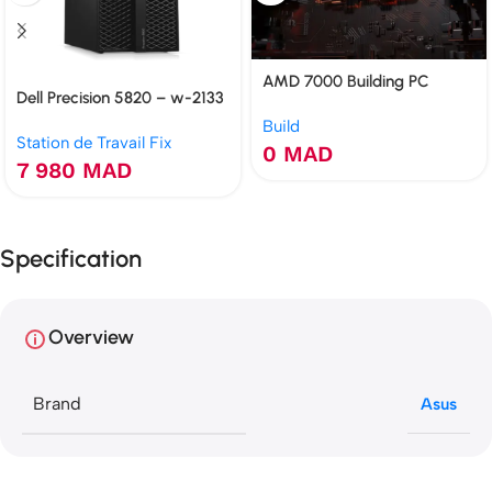
AMD 7000 Building PC
Dell Precision 5820 – w-2133
32 Go RTX 3050 6 Go SSD
Build
Station de Travail Fix
480 Go
0
MAD
7 980
MAD
Specification
Overview
Brand
Asus