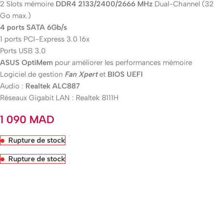
2 Slots mémoire
DDR4 2133/2400/2666 MHz
Dual-Channel (32
Go max.)
4 ports SATA 6Gb/s
1 ports PCI-Express 3.0 16x
Ports USB 3.0
ASUS OptiMem
pour améliorer les performances mémoire
Logiciel de gestion
Fan Xpert
et
BIOS UEFI
Audio :
Realtek ALC887
Réseaux Gigabit LAN : Realtek 8111H
1 090
MAD
Rupture de stock
Rupture de stock
Livraison rapide sous 24 heures