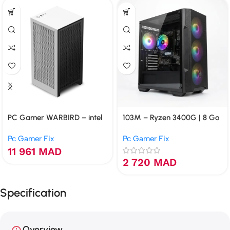
PC Gamer WARBIRD – intel
103M – Ryzen 3400G | 8 Go
i7-10700 | 16 Go | GTX 1660S
| VEGA | 120 Go NVMe
Pc Gamer Fix
Pc Gamer Fix
6 Go | 512 Go NVMe
11 961
MAD
2 720
MAD
Specification
Overview