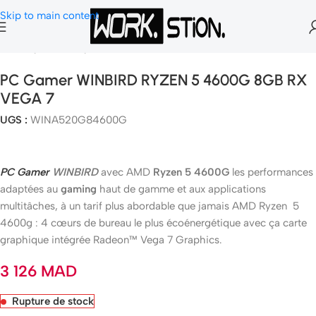
Skip to main content
Accueil
Pc Gamer
Pc Gamer Fix
PC Gamer WINBIRD RYZEN 5 4600G 8GB RX
VEGA 7
UGS :
WINA520G84600G
PC Gamer
WINBIRD
avec AMD
Ryzen 5 4600G
les performances
adaptées au
gaming
haut de gamme et aux applications
multitâches, à un tarif plus abordable que jamais AMD Ryzen 5
4600g : 4 cœurs de bureau le plus écoénergétique avec ça carte
graphique intégrée Radeon™ Vega 7 Graphics.
3 126
MAD
Rupture de stock