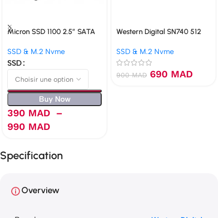
Micron SSD 1100 2.5″ SATA
Western Digital SN740 512
Go NVMe PCIe 4.0
SSD & M.2 Nvme
SSD & M.2 Nvme
SSD
690
MAD
900
MAD
Buy Now
390
MAD
–
990
MAD
Specification
Overview