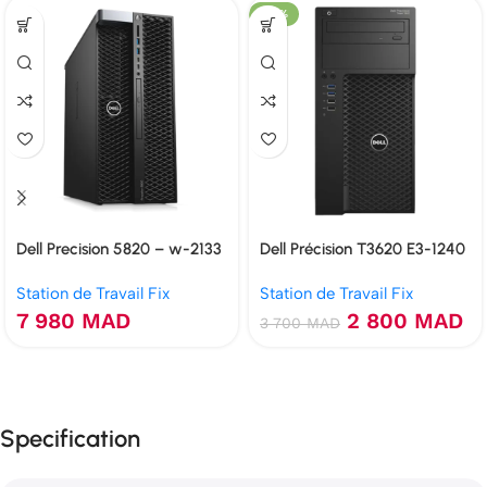
-24%
Dell Precision 5820 – w-2133
Dell Précision T3620 E3-1240
32 Go RTX 3050 6 Go SSD
v5 16Go 240Go SSD W2100
Station de Travail Fix
Station de Travail Fix
480 Go
2Go
7 980
MAD
2 800
MAD
3 700
MAD
Specification