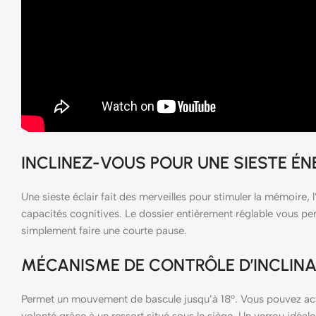
INCLINEZ-VOUS POUR UNE SIESTE É
Une sieste éclair fait des merveilles pour stimuler la mémoire, l’
capacités cognitives. Le dossier entièrement réglable vous per
simplement faire une courte pause.
MÉCANISME DE CONTRÔLE D’INCLIN
Permet un mouvement de bascule jusqu’à 18°. Vous pouvez act