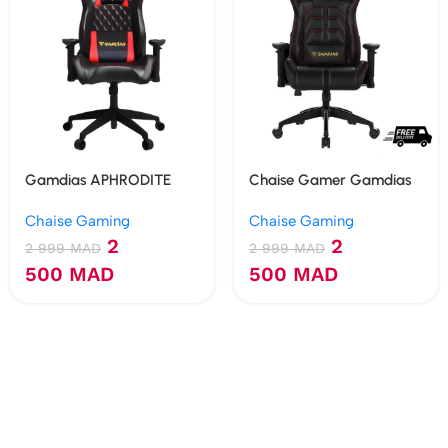
Gamdias APHRODITE
Chaise Gamer Gamdias
ML1
APHRODITE MF1
Chaise Gaming
Chaise Gaming
2
2
2 999
MAD
2 999
MAD
500
MAD
500
MAD