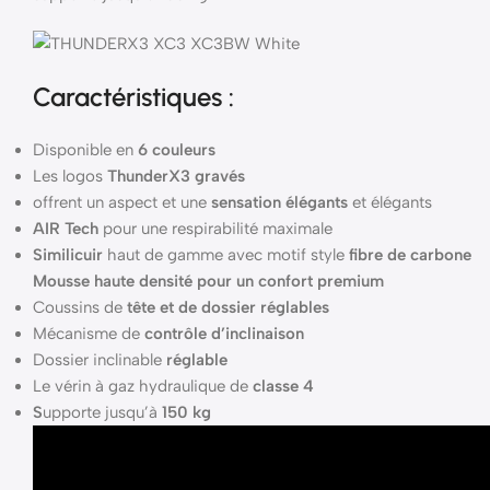
Caractéristiques :
Disponible en
6 couleurs
Les logos
ThunderX3 gravés
offrent un aspect et une
sensation élégants
et élégants
AIR Tech
pour une respirabilité maximale
Similicuir
haut de gamme avec motif style
fibre de carbone
Mousse haute densité pour un confort premium
Coussins de
tête et de dossier réglables
Mécanisme de
contrôle d’inclinaison
Dossier inclinable
réglable
Le vérin à gaz hydraulique de
classe 4
S
upporte jusqu’à
150 kg