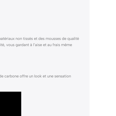
tériaux non tissés et des mousses de qualité
lité, vous gardant à l’aise et au frais même
 de carbone offre un look et une sensation