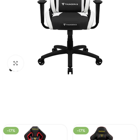
Click to enlarge
-17%
-17%