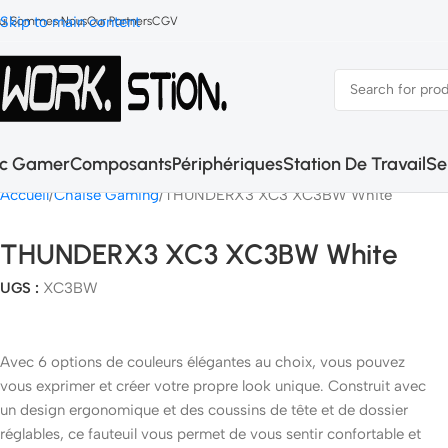
Skip to main content
ui Sommes Nous
Our Partners
CGV
c Gamer
Composants
Périphériques
Station De Travail
Se
Accueil
Chaise Gaming
THUNDERX3 XC3 XC3BW White
THUNDERX3 XC3 XC3BW White
UGS :
XC3BW
Avec 6 options de couleurs élégantes au choix, vous pouvez
vous exprimer et créer votre propre look unique. Construit avec
un design ergonomique et des coussins de tête et de dossier
réglables, ce fauteuil vous permet de vous sentir confortable et