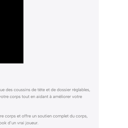
e des coussins de tête et de dossier réglables,
votre corps tout en aidant à améliorer votre
e corps et offre un soutien complet du corps,
ook d’un vrai joueur.