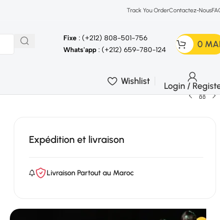
Track You Order
Contactez-Nous
FA
Fixe
: (+212) 808-501-756
0
MA
Whats'app
: (+212) 659-780-124
Wishlist
Login / Regist
Expédition et livraison
Livraison Partout au Maroc