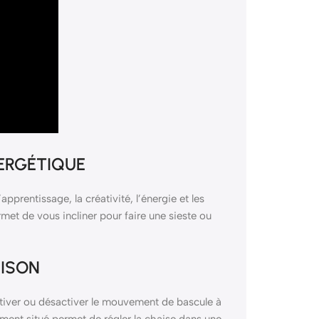
NERGÉTIQUE
apprentissage, la créativité, l’énergie et les
met de vous incliner pour faire une sieste ou
AISON
iver ou désactiver le mouvement de bascule à