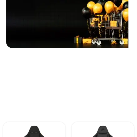
Unbeatable offers
Black Friday
Blowout!