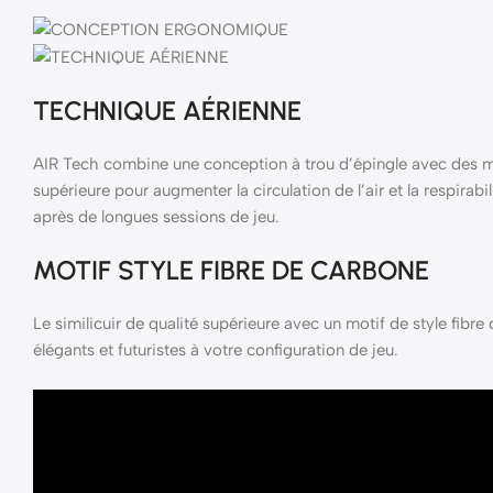
TECHNIQUE AÉRIENNE
AIR Tech combine une conception à trou d’épingle avec des ma
supérieure pour augmenter la circulation de l’air et la respirabi
après de longues sessions de jeu.
MOTIF STYLE FIBRE DE CARBONE
Le similicuir de qualité supérieure avec un motif de style fibre
élégants et futuristes à votre configuration de jeu.