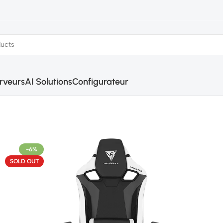
rveurs
AI Solutions
Configurateur
-6%
SOLD OUT