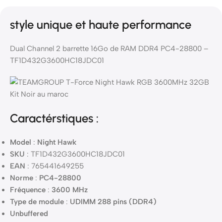
style unique et haute performance
Dual Channel 2 barrette 16Go de RAM DDR4 PC4-28800 –
TF1D432G3600HC18JDC01
Caractérstiques :
Model
:
Night Hawk
SKU
: TF1D432G3600HC18JDC01
EAN
: 765441649255
Norme
:
PC4-28800
Fréquence
:
3600 MHz
Type de module
:
UDIMM 288 pins (DDR4)
Unbuffered