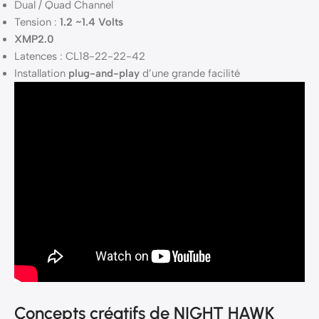
Dual / Quad Channel
Tension :
1.2 ~1.4 Volts
XMP2.0
Latences : CL18-22-22-42
Installation
plug-and-play
d’une grande facilité
Concepts créatifs de NIGHT HAWK