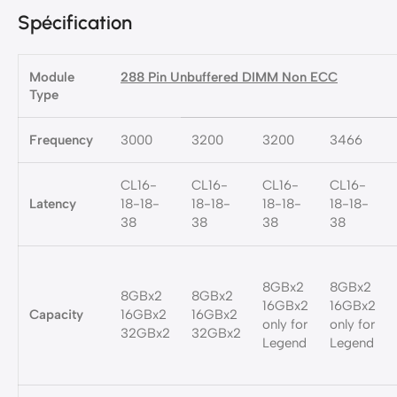
Spécification
Module
288 Pin Unbuffered DIMM Non ECC
Type
Frequency
3000
3200
3200
3466
CL16-
CL16-
CL16-
CL16-
Latency
18-18-
18-18-
18-18-
18-18-
38
38
38
38
8GBx2
8GBx2
8GBx2
8GBx2
16GBx2
16GBx2
Capacity
16GBx2
16GBx2
only for
only for
32GBx2
32GBx2
Legend
Legend