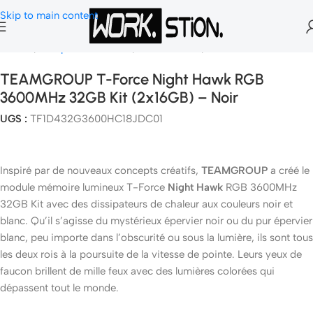
Skip to main content
Accueil
Composants Gamer
Mémoire Ram
Mémoire PC
TEAMGROUP T-Force Night Hawk RGB
3600MHz 32GB Kit (2x16GB) – Noir
UGS :
TF1D432G3600HC18JDC01
Inspiré par de nouveaux concepts créatifs,
TEAMGROUP
a créé le
module mémoire lumineux T-Force
Night Hawk
RGB 3600MHz
32GB Kit avec des dissipateurs de chaleur aux couleurs noir et
blanc. Qu’il s’agisse du mystérieux épervier noir ou du pur épervier
blanc, peu importe dans l’obscurité ou sous la lumière, ils sont tous
les deux rois à la poursuite de la vitesse de pointe. Leurs yeux de
faucon brillent de mille feux avec des lumières colorées qui
dépassent tout le monde.