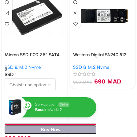
Micron SSD 1100 2.5″ SATA
Western Digital SN740 512
Go NVMe PCIe 4.0
SSD & M.2 Nvme
SSD & M.2 Nvme
SSD
690
MAD
900
MAD
Service client
Online
Besoin d'aide ?
Buy Now