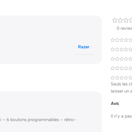
0 revie
Razer
Seuls les 
laisser un 
Avis
Il n’y a pa
dpi – 6 boutons programmables – rétro-