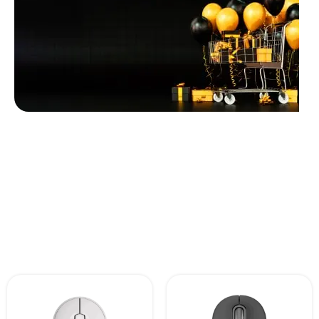
Unbeatable offers
Black Friday
Blowout!