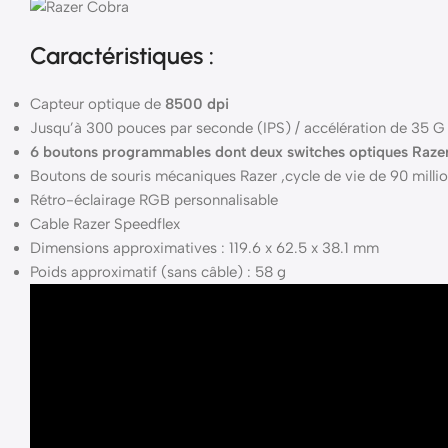
Caractéristiques :
Capteur optique de
8500 dpi
Jusqu’à 300 pouces par seconde (IPS) / accélération de 35 G
6 boutons programmables dont deux switches optiques Raze
Boutons de souris mécaniques Razer ,cycle de vie de 90 millio
Rétro-éclairage RGB personnalisable
Cable Razer Speedflex
Dimensions approximatives : 119.6 x 62.5 x 38.1 mm
Poids approximatif (sans câble) : 58 g