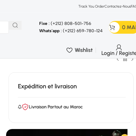
Track You Order
Contactez-Nous
FA
Fixe
: (+212) 808-501-756
0
MA
Whats'app
: (+212) 659-780-124
Wishlist
Login / Regist
Expédition et livraison
Livraison Partout au Maroc