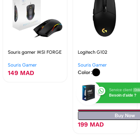
Souris gamer MSI FORGE
Logitech G102
GM300
LIGHTSYNC
Souris Gamer
Souris Gamer
149
MAD
Color
Service client
Onli
Besoin d'aide ?
Buy Now
199
MAD