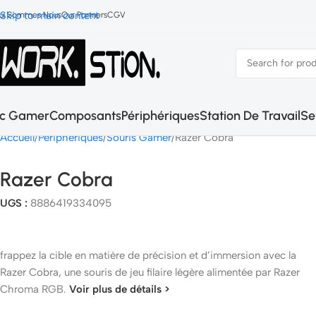
Skip to main content
ui Sommes Nous
Our Partners
CGV
c Gamer
Composants
Périphériques
Station De Travail
Se
Accueil
Peripheriques
Souris Gamer
Razer Cobra
Razer Cobra
UGS :
8886419334095
frappez la cible en matière de précision et d’immersion avec la
Razer Cobra, une souris de jeu filaire légère alimentée par Razer
Chroma RGB.
Voir plus de détails >