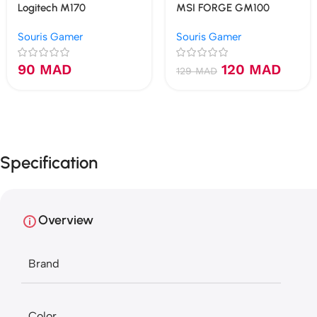
Logitech M170
MSI FORGE GM100
Souris Gamer
Souris Gamer
90
MAD
120
MAD
129
MAD
Specification
Overview
Brand
Color