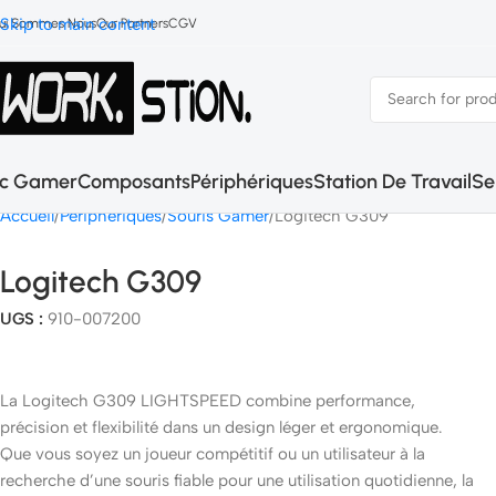
Skip to main content
ui Sommes Nous
Our Partners
CGV
c Gamer
Composants
Périphériques
Station De Travail
Se
Accueil
Peripheriques
Souris Gamer
Logitech G309
Logitech G309
UGS :
910-007200
La Logitech G309 LIGHTSPEED combine performance,
précision et flexibilité dans un design léger et ergonomique.
Que vous soyez un joueur compétitif ou un utilisateur à la
recherche d’une souris fiable pour une utilisation quotidienne, la