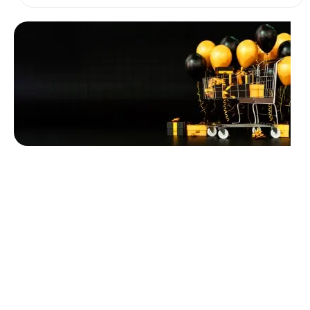
Unbeatable offers
Black Friday
Blowout!