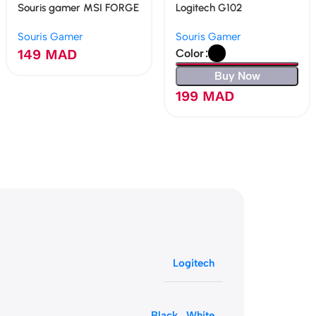
Souris gamer MSI FORGE
Logitech G102
GM300
LIGHTSYNC
Souris Gamer
Souris Gamer
149
MAD
Color
Buy Now
199
MAD
Logitech
Black
,
White