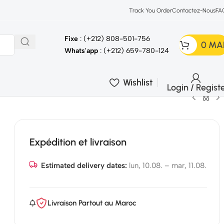
Track You Order
Contactez-Nous
FA
Fixe
: (+212) 808-501-756
0
MA
Whats'app
: (+212) 659-780-124
Wishlist
Login / Regist
Expédition et livraison
Estimated delivery dates:
lun, 10.08. – mar, 11.08.
Livraison Partout au Maroc