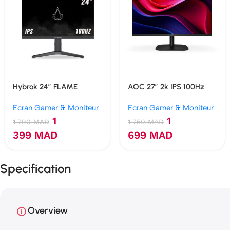
Hybrok 24″ FLAME
AOC 27″ 2k IPS 100Hz
HG24IFL IPS 180Hz 1ms
Ecran gamer
Ecran Gamer & Moniteur
Ecran Gamer & Moniteur
1
1
1 790
MAD
1 750
MAD
399
MAD
699
MAD
Specification
Overview