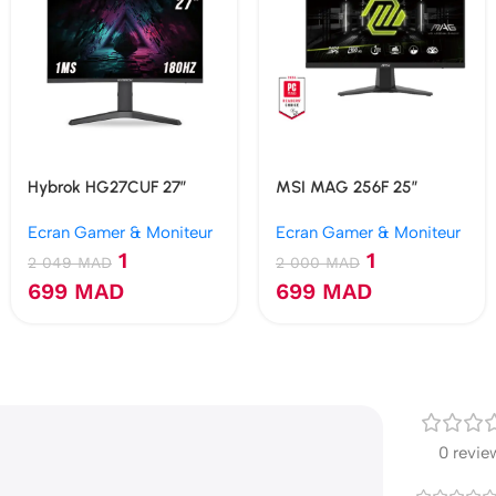
Hybrok HG27CUF 27″
MSI MAG 256F 25″
FHD 180Hz 1MS Curved
Rapide IPS 180Hz 1ms
Ecran Gamer & Moniteur
Ecran Gamer & Moniteur
Ecran gamer
1
1
2 049
MAD
2 000
MAD
699
MAD
699
MAD
0 revie