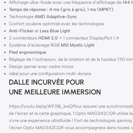
Affichage ultra-fluide avec une fréquence d’affichage de
144 
Temps de réponse : 4 ms (gris à gris), 1 ms (MPRT)
Technologie
AMD Adaptive-Sync
Confort oculaire optimisé avec les technologies
Anti-Flicker
et
Less Blue Light
2 connecteurs
HDMI 2.0
+ 1 connecteur DisplayPort 1.4
Système d’éclairage RGB
MSI Mystic Light
Pied ergonomique
Réglage de l’inclinaison, de la rotation et de la hauteur (90 m
Design gamer avec cadre mince
idéal pour une configuration multi-écrans
DALLE INCURVÉE POUR
UNE MEILLEURE IMMERSION
https://youtu.be/qcWF08j_kwQPour assurer une synchronisation
de l’écran et la carte graphique, l’Optix MAG342CQR utilise 
vivre une expérience ultrafluide ! Fort de technologies gaming 
l’écran Optix MAG342CQR vous accompagnera dans toutes vos