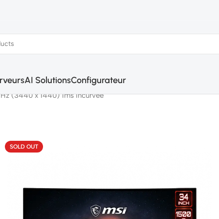
rveurs
AI Solutions
Configurateur
z (3440 x 1440) 1ms Incurvée
SOLD OUT