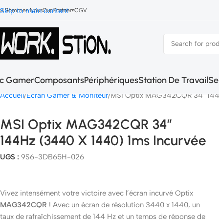
Skip to main content
ui Sommes Nous
Our Partners
CGV
c Gamer
Composants
Périphériques
Station De Travail
Se
Accueil
Ecran Gamer & Moniteur
MSI Optix MAG342CQR 34″ 144H
MSI Optix MAG342CQR 34″
144Hz (3440 X 1440) 1ms Incurvée
UGS :
9S6-3DB65H-026
Vivez intensément votre victoire avec l’écran incurvé Optix
MAG342CQR
! Avec un écran de résolution 3440 x 1440, un
taux de rafraîchissement de 144 Hz et un temps de réponse de