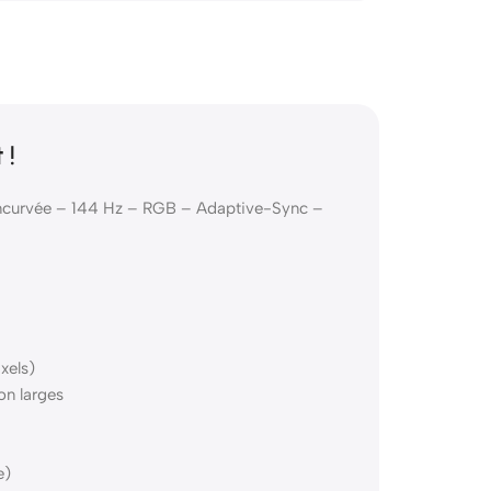
 !
incurvée – 144 Hz – RGB – Adaptive-Sync –
xels)
on larges
e)