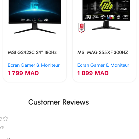
MSI G2422C 24″ 180Hz
MSI MAG 255XF 300HZ
1Ms Curved
0.5MS RAPIDE IPS
Ecran Gamer & Moniteur
Ecran Gamer & Moniteur
1 799
MAD
1 899
MAD
Customer Reviews
ws