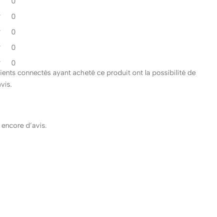
0
0
0
0
0
clients connectés ayant acheté ce produit ont la possibilité de
avis.
s encore d’avis.