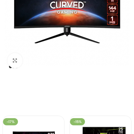
Click to enlarge
-17%
-15%