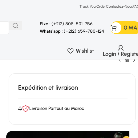
Track You Order
Contactez-Nous
FA
Fixe
: (+212) 808-501-756
0
MA
Whats'app
: (+212) 659-780-124
Wishlist
Login / Regist
Expédition et livraison
Livraison Partout au Maroc