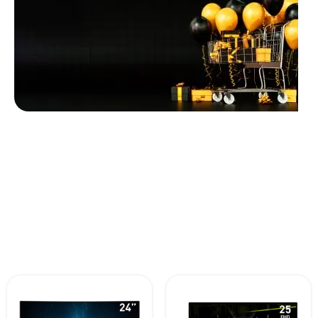
Unbeatable offers
Black Friday
Blowout!