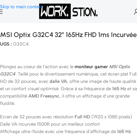
Skip to main content
Accueil
Ecran Gamer & Moniteur
MSI Optix G32C4 32″ 165Hz FHD 1ms Incurvée
UGS :
G32C4
Plongez au coeur de l’action avec le
moniteur gamer
MSI Optix
G32C4
Taillé pour le divertissement numérique, cet écran plat Full
HD de 32 pouces, avec
dalle VA
, offre une image de haute qualité
et un confort visuel optimisé. Grâce à sa fréquence de
165 Hz
et sa
compatibilité
AMD Freesync
, il offre un affichage d’une grande
fluidité.
Ecran de 32 pouces avec résolution
Full HD
(1920 x 1080 pixels)
Dalle VA incurvée 1500R pour un meilleur confort
Affichage ultra-fluide avec une fréquence d’affichage de
165 Hz