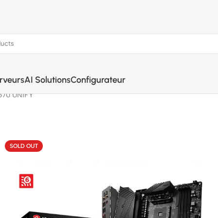
rveurs
AI Solutions
Configurateur
570 UNIFY
SOLD OUT