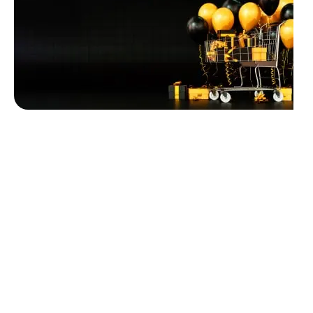
Unbeatable offers
Black Friday
Blowout!