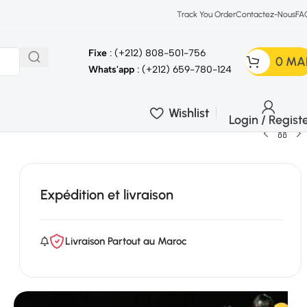
Track You Order
Contactez-Nous
FA
Fixe
: (+212) 808-501-756
0
MA
Whats'app
: (+212) 659-780-124
Wishlist
Login / Regist
Expédition et livraison
Livraison Partout au Maroc