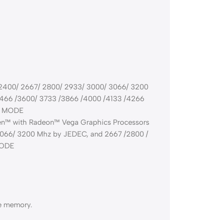
2400/ 2667/ 2800/ 2933/ 3000/ 3066/ 3200
466 /3600/ 3733 /3866 /4000 /4133 /4266
C MODE
n™ with Radeon™ Vega Graphics Processors
3066/ 3200 Mhz by JEDEC, and 2667 /2800 /
MODE
le memory.