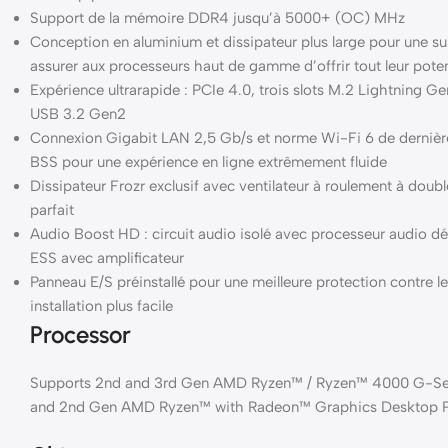
Support de la mémoire DDR4 jusqu’à 5000+ (OC) MHz
Conception en aluminium et dissipateur plus large pour une su
assurer aux processeurs haut de gamme d’offrir tout leur poten
Expérience ultrarapide : PCIe 4.0, trois slots M.2 Lightning 
USB 3.2 Gen2
Connexion Gigabit LAN 2,5 Gb/s et norme Wi-Fi 6 de derniè
BSS pour une expérience en ligne extrêmement fluide
Dissipateur Frozr exclusif avec ventilateur à roulement à doub
parfait
Audio Boost HD : circuit audio isolé avec processeur audio d
ESS avec amplificateur
Panneau E/S préinstallé pour une meilleure protection contre 
installation plus facile
Processor
Supports 2nd and 3rd Gen AMD Ryzen™ / Ryzen™ 4000 G-Se
and 2nd Gen AMD Ryzen™ with Radeon™ Graphics Desktop P