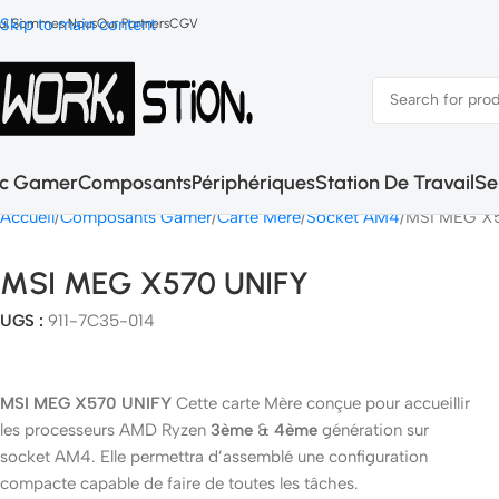
Skip to main content
ui Sommes Nous
Our Partners
CGV
c Gamer
Composants
Périphériques
Station De Travail
Se
Accueil
Composants Gamer
Carte Mère
Socket AM4
MSI MEG X
MSI MEG X570 UNIFY
UGS :
911-7C35-014
MSI MEG X570 UNIFY
Cette carte Mère conçue pour accueillir
les processeurs AMD Ryzen
3ème
&
4ème
génération sur
socket AM4. Elle permettra d’assemblé une configuration
compacte capable de faire de toutes les tâches.