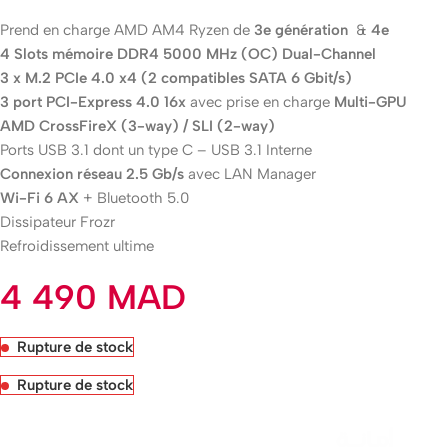
Prend en charge AMD AM4 Ryzen de
3e génération
&
4e
4 Slots mémoire DDR4 5000 MHz (OC) Dual-Channel
3 x M.2 PCIe 4.0 x4 (2 compatibles SATA 6 Gbit/s)
3 port PCI-Express 4.0 16x
avec prise en charge
Multi-GPU
AMD CrossFireX (3-way) / SLI (2-way)
Ports USB 3.1 dont un type C – USB 3.1 Interne
Connexion réseau 2.5 Gb/s
avec LAN Manager
Wi-Fi 6 AX
+ Bluetooth 5.0
Dissipateur Frozr
Refroidissement ultime
4 490
MAD
Rupture de stock
Rupture de stock
Livraison rapide sous 24 heures