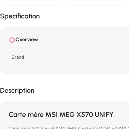
Specification
Overview
Brand
Description
Carte mère MSI MEG X570 UNIFY
Carte mère ATX Socket AM4 AMD X570 – 4x DDR4 – SATA 6G