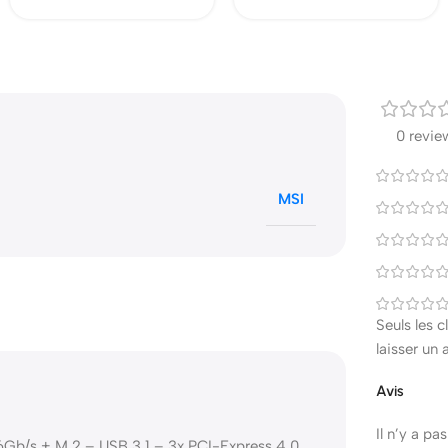
0 revie
MSI
Seuls les 
laisser un 
Avis
Il n’y a pa
b/s + M.2 – USB 3.1 – 3x PCI-Express 4.0