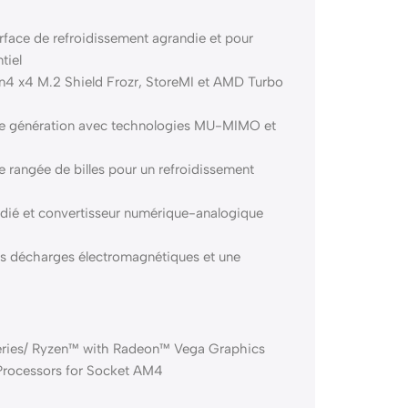
rface de refroidissement agrandie et pour
tiel
Gen4 x4 M.2 Shield Frozr, StoreMI et AMD Turbo
re génération avec technologies MU-MIMO et
le rangée de billes pour un refroidissement
édié et convertisseur numérique-analogique
les décharges électromagnétiques et une
ries/ Ryzen™ with Radeon™ Vega Graphics
rocessors for Socket AM4