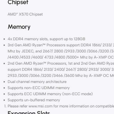
Chipset
AMD
X570 Chipset
®
Memory
4x DDR4 memory slots, support up to 128GB
3rd Gen AMD Ryzen™ Processors support DDR4 1866/ 2133/ 
Mhz by JEDEC, and 2667/ 2800 /2933 /3000 /3066 /3200 /3
/4400 /4533 /4600/ 4733 /4800 /5000+ Mhz by A-XMP O
2nd Gen AMD Ryzen™ Processors, 1st and 2nd Gen AMD Ryze
support DDR4 1866/ 2133/ 2400/ 2667/ 2800/ 2933/ 3000/ 
2933 /3000 /3066 /3200 /3466 /3600 Mhz by A-XMP OC 
Dual channel memory architecture
Supports non-ECC UDIMM memory
Supports ECC UDIMM memory (non-ECC mode)
Supports un-buffered memory
Please refer www.msi.com for more information on compatib
Expansion Slots