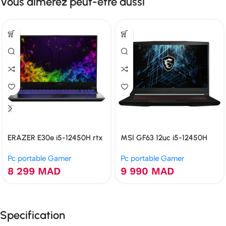
Vous aimerez peut-être aussi
ERAZER E30e i5-12450H rtx
MSI GF63 12uc i5-12450H
2050 16GB 512GB
rtx 3050 16GB 512GB
Pc portable Gamer
Pc portable Gamer
8 299
MAD
9 990
MAD
Specification