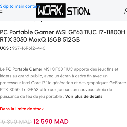
Skip to main content
Accueil
Pc Gamer
Pc portable Gamer
PC Portable Gamer MSI GF63 11UC I7-11800H
RTX 3050 MaxQ 16GB 512GB
UGS :
9S7-16R612-446
Le
PC Portable Gamer
MSI GF63 11UC apporte des jeux fins et
légers au grand public, avec un écran à cadre fin avec un
processeur Intel Core i7 11e génération et des graphiques GeForce
RTX 3050. Le GF63 offre aux joueurs un nouveau choix de
puissance de feu de jeu portable .
Voir plus de détails
Dans la limite de stock
12 590
MAD
15 390
MAD