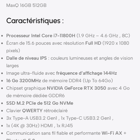
Caractéristiques :
Processeur Intel Core i7-11800H
(1.9 GHz – 4.6 GHz , 8C)
Écran de 15.6 pouces avec résolution
Full HD
(1920 x 1080
pixels)
Dalle de niveau IPS
: couleurs lumineuses et angles de vision
larges
Image ultra-fluide avec
fréquence d’affichage 144Hz
16 Go 3200MHz
de mémoire DDR4 (Up To 64Go)
Chipset graphique
NVIDIA GeForce RTX 3050
avec 4 Go
de mémoire dédiée GDDR6
SSD M.2 PCIe de 512 Go NVMe
Clavier
QWERTY
rétroéclairé
3x Type-A USB3.2 Gen1 , 1x Type-C USB3.2 Gen1 ,
1x (4K @ 30Hz) HDMI , 1x RJ45
Communication sans fil fiable et performante
Wi-Fi AX
+