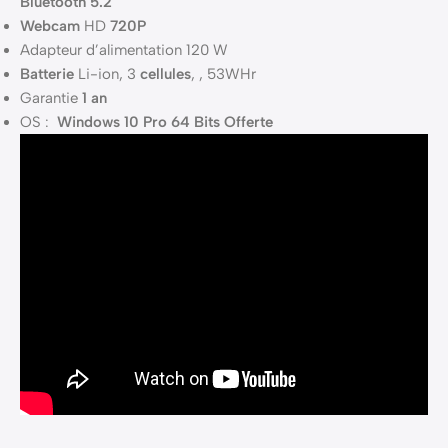
Bluetooth 5.2
Webcam
HD
720P
Adapteur d’alimentation 120 W
Batterie
Li-ion, 3
cellules
, , 53WHr
Garantie
1 an
OS :
Windows 10 Pro 64 Bits Offerte