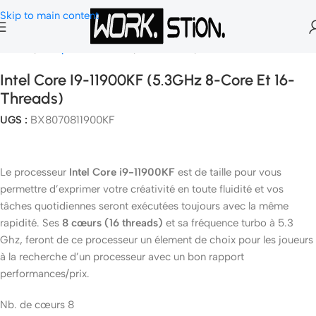
Skip to main content
Accueil
Composants Gamer
Processeurs
Socket 1200
Intel Core I9-11900KF (5.3GHz 8-Core Et 16-
Threads)
UGS :
BX8070811900KF
Le processeur
Intel Core i9-11900KF
est de taille pour vous
permettre d’exprimer votre créativité en toute fluidité et vos
tâches quotidiennes seront exécutées toujours avec la même
rapidité. Ses
8 cœurs (16 threads)
et sa fréquence turbo à 5.3
Ghz, feront de ce processeur un élement de choix pour les joueurs
à la recherche d’un processeur avec un bon rapport
performances/prix.
Nb. de cœurs 8