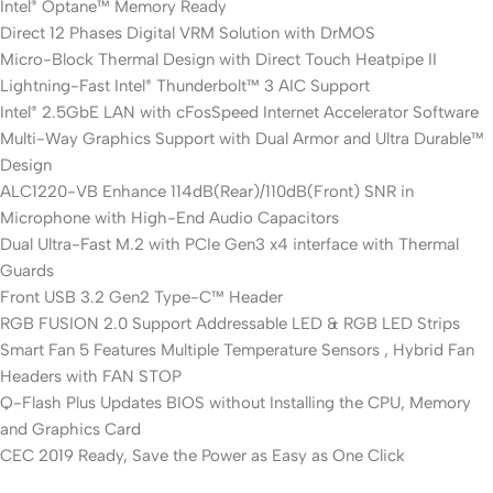
Intel
Optane™ Memory Ready
®
Direct 12 Phases Digital VRM Solution with DrMOS
Micro-Block Thermal Design with Direct Touch Heatpipe II
Lightning-Fast Intel
Thunderbolt™ 3 AIC Support
®
Intel
2.5GbE LAN with cFosSpeed Internet Accelerator Software
®
Multi-Way Graphics Support with Dual Armor and Ultra Durable™
Design
ALC1220-VB Enhance 114dB(Rear)/110dB(Front) SNR in
Microphone with High-End Audio Capacitors
Dual Ultra-Fast M.2 with PCIe Gen3 x4 interface with Thermal
Guards
Front USB 3.2 Gen2 Type-C™ Header
RGB FUSION 2.0 Support Addressable LED & RGB LED Strips
Smart Fan 5 Features Multiple Temperature Sensors , Hybrid Fan
Headers with FAN STOP
Q-Flash Plus Updates BIOS without Installing the CPU, Memory
and Graphics Card
CEC 2019 Ready, Save the Power as Easy as One Click