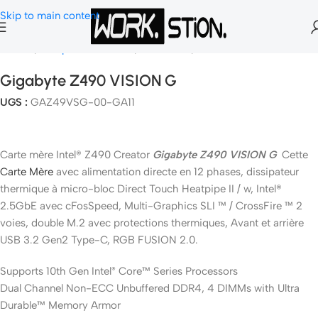
Skip to main content
Accueil
Composants Gamer
Carte Mère
Socket 1200
Gigabyte Z490 VISION G
UGS :
GAZ49VSG-00-GA11
Carte mère Intel® Z490 Creator
Gigabyte Z490 VISION G
Cette
Carte Mère
avec alimentation directe en 12 phases, dissipateur
thermique à micro-bloc Direct Touch Heatpipe II / w, Intel®
2.5GbE avec cFosSpeed, Multi-Graphics SLI ™ / CrossFire ™ 2
voies, double M.2 avec protections thermiques, Avant et arrière
USB 3.2 Gen2 Type-C, RGB FUSION 2.0.
Supports 10th Gen Intel
Core™ Series Processors
®
Dual Channel Non-ECC Unbuffered DDR4, 4 DIMMs with Ultra
Durable™ Memory Armor