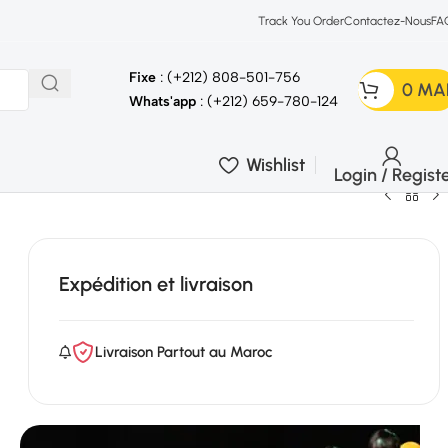
Track You Order
Contactez-Nous
FA
Fixe
: (+212) 808-501-756
0
MA
Whats'app
: (+212) 659-780-124
Wishlist
Login / Regist
Expédition et livraison
Livraison Partout au Maroc