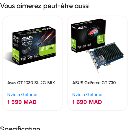
Vous aimerez peut-être aussi
Asus GT 1030 SL 2G BRK
ASUS GeForce GT 730
GDDR5 2GB
2Go GDDR5 4 HDMI
Nvidia Geforce
Nvidia Geforce
Multi-Moniteur
1 599
MAD
1 690
MAD
Specification