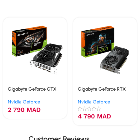
Gigabyte GeForce GTX
Gigabyte GeForce RTX
1650 OC 4G
5060 WINDFORCE MAX
Nvidia Geforce
Nvidia Geforce
OC 8G
2 790
MAD
4 790
MAD
Customer Reviews