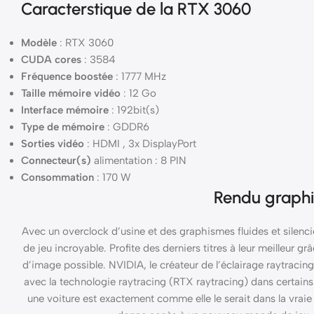
Caracterstique de la RTX 3060
Modèle
: RTX 3060
CUDA cores
: 3584
Fréquence boostée
: 1777 MHz
Taille mémoire vidéo
: 12 Go
Interface mémoire
: 192bit(s)
Type de mémoire
: GDDR6
Sorties vidéo
: HDMI , 3x DisplayPort
Connecteur(s)
alimentation : 8 PIN
Consommation
: 170 W
Rendu graph
Avec un overclock d’usine et des graphismes fluides et silen
de jeu incroyable. Profite des derniers titres à leur meilleur gr
d’image possible. NVIDIA, le créateur de l’éclairage raytracin
avec la technologie raytracing (RTX raytracing) dans certains j
une voiture est exactement comme elle le serait dans la vra