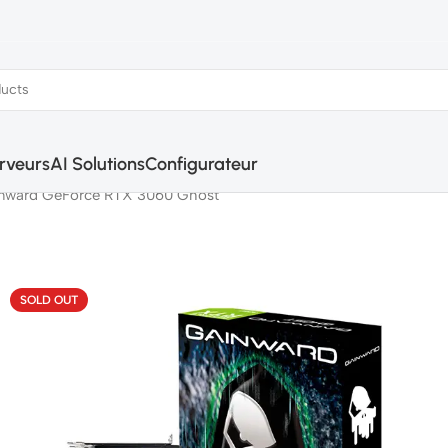
rveurs
AI Solutions
Configurateur
nward GeForce RTX 3060 Ghost
SOLD OUT