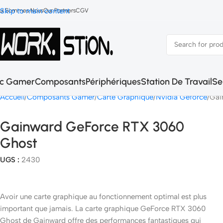
Skip to main content
ui Sommes Nous
Our Partners
CGV
c Gamer
Composants
Périphériques
Station De Travail
Se
Accueil
Composants Gamer
Carte Graphique
Nvidia Geforce
Gai
Gainward GeForce RTX 3060
Ghost
UGS :
2430
Avoir une carte graphique au fonctionnement optimal est plus
important que jamais. La carte graphique GeForce RTX 3060
Ghost de Gainward offre des performances fantastiques qui