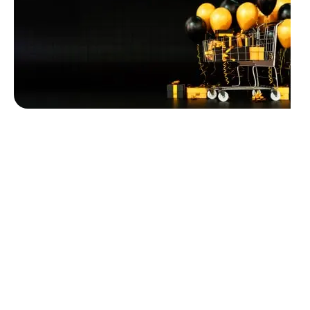
Unbeatable offers
Black Friday
Blowout!