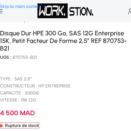
Skip to main content
Accueil
Disque dur SAS
Disque Dur HPE 300 Go, SAS 12G Enterprise
15K, Petit Facteur De Forme 2,5″ REF 870753-
B21
UGS :
870753-B21
TYPE : SAS 2.5″
CONSTRUCTEUR : HP ENTREPRISE
CAPACITE : 300GB
VITESSE : 15K 12G
4 500
MAD
Rupture de stock