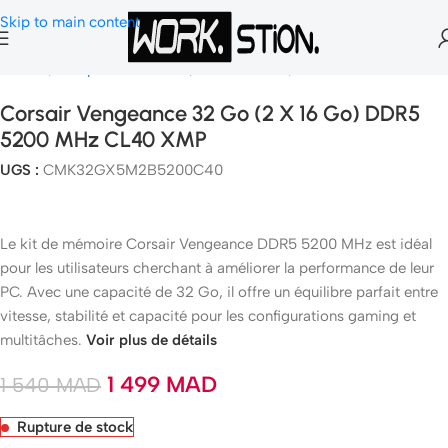
Skip to main content
Accueil
Composants Gamer
Mémoire Ram
Mémoire PC
Corsair Vengeance 32 Go (2 X 16 Go) DDR5
5200 MHz CL40 XMP
UGS :
CMK32GX5M2B5200C40
Le kit de mémoire Corsair Vengeance DDR5 5200 MHz est idéal
pour les utilisateurs cherchant à améliorer la performance de leur
PC. Avec une capacité de 32 Go, il offre un équilibre parfait entre
vitesse, stabilité et capacité pour les configurations gaming et
multitâches.
Voir plus de détails
1 499
MAD
1 540
MAD
Rupture de stock