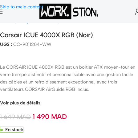
Skip to main content
Accueil
Composants Gamer
Boitier PC
Corsair ICUE 4000X RGB (Noir)
UGS :
CC-9011204-WW
Le CORSAIR iCUE 4000X RGB est un boîtier ATX moyen-tour en
verre trempé distinctif et personnalisable avec une gestion facile
des câbles et un refroidissement exceptionnel, avec trois
ventilateurs CORSAIR AirGuide RGB inclus.
Voir plus de détails
1 490
MAD
1 649
MAD
En stock