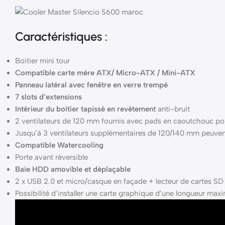
Caractéristiques :
Boitier mini tour
Compatible carte mère ATX/ Micro-ATX / Mini-ATX
Panneau latéral avec fenêtre en verre trempé
7 slots d’extensions
Intérieur du boîtier tapissé en revêtement
anti-bruit
2 ventilateurs de 120 mm fournis avec pads en caoutchouc po
Jusqu’à 3 ventilateurs supplémentaires de 120/140 mm peuvent 
Compatible Watercooling
Porte avant réversible
Baie HDD amovible et déplaçable
2 x USB 2.0 et micro/casque en façade + lecteur de cartes SD
Possibilité d’installer une carte graphique d’une longueur m