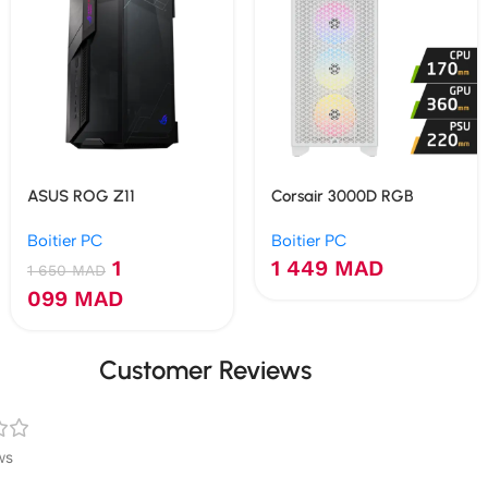
ASUS ROG Z11
Corsair 3000D RGB
AIRFLOW (White)
Boitier PC
Boitier PC
1
1 449
MAD
1 650
MAD
099
MAD
Customer Reviews
ws