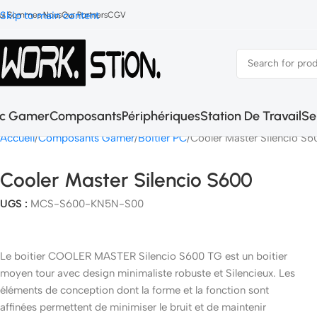
Skip to main content
ui Sommes Nous
Our Partners
CGV
c Gamer
Composants
Périphériques
Station De Travail
Se
Accueil
Composants Gamer
Boitier PC
Cooler Master Silencio S6
Cooler Master Silencio S600
UGS :
MCS-S600-KN5N-S00
Le boitier COOLER MASTER Silencio S600 TG est un boitier
moyen tour avec design minimaliste robuste et Silencieux. Les
éléments de conception dont la forme et la fonction sont
affinées permettent de minimiser le bruit et de maintenir