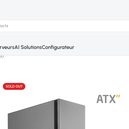
rveurs
AI Solutions
Configurateur
00
SOLD OUT