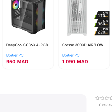
DeepCool CC360 A-RGB
Corsair 3000D AIRFLOW
(Noir)
(White)
Boitier PC
Boitier PC
950
MAD
1 090
MAD
0 revie