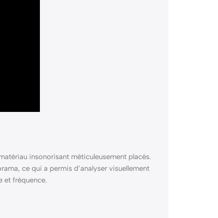
 matériau insonorisant méticuleusement placés.
rama, ce qui a permis d’analyser visuellement
 et fréquence.