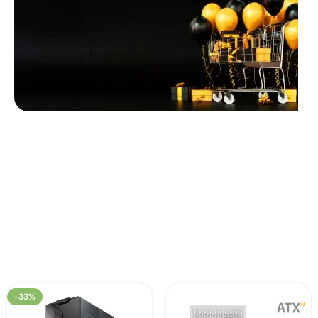
Unbeatable offers
Black Friday
Blowout!
-33%