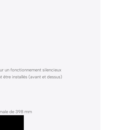
ur un fonctionnement silencieux
être installés (avant et dessus)
aximale de 398 mm